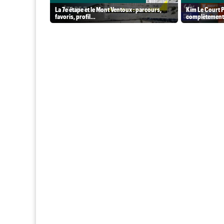
La 7e étape et le Mont Ventoux : parcours,
Kim Le Court P
favoris, profil…
complètement 