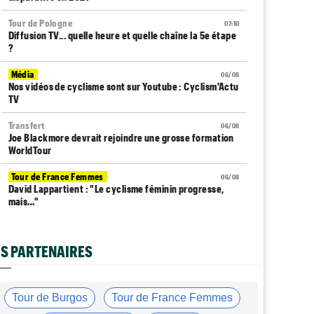
Tour de Pologne
07:10
Diffusion TV... quelle heure et quelle chaîne la 5e étape
?
Média
06/08
Nos vidéos de cyclisme sont sur Youtube : Cyclism'Actu
TV
Transfert
06/08
Joe Blackmore devrait rejoindre une grosse formation
WorldTour
Tour de France Femmes
06/08
David Lappartient : "Le cyclisme féminin progresse,
mais…"
Transfert
06/08
La Soudal Quick-Step recrute un talentueux sprinteur
S PARTENAIRES
allemand de 24 ans
Média
06/08
Cyclism’Actu recrute des rédacteurs… si ça vous
Tour de Burgos
Tour de France Femmes
intéresse, c'est ici !