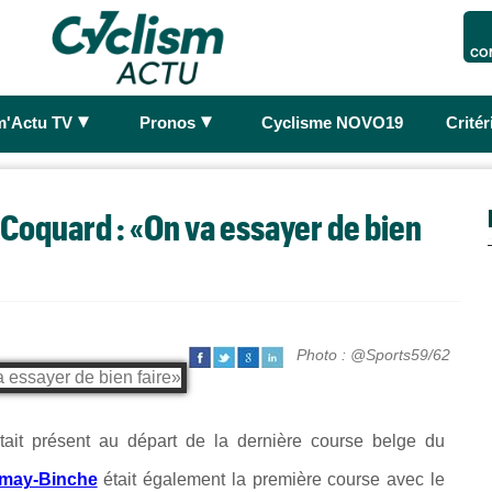
CO
►
►
m'Actu TV
Pronos
Cyclisme NOVO19
Crité
Coquard : «On va essayer de bien
Photo : @Sports59/62
était présent au départ de la dernière course belge du
imay-Binche
était également la première course avec le