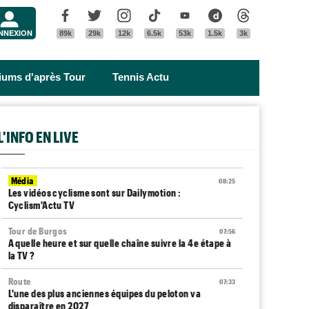
Menu
Facebook
Twitter
Instagram
Tik Tok
Youtube
Dailymotion
Threads
NNEXION
89k
29k
12k
6.5k
53k
1.5k
3k
riums d'après Tour
Tennis Actu
L'INFO EN LIVE
Média
08:25
Les vidéos cyclisme sont sur Dailymotion :
Cyclism'Actu TV
Tour de Burgos
07:56
A quelle heure et sur quelle chaîne suivre la 4e étape à
la TV ?
Route
07:33
L'une des plus anciennes équipes du peloton va
disparaître en 2027