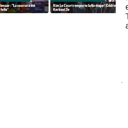
ienaar : "La course a été
Kim Le Court remporte la 6e étape ! Cédrine
folle"
Kerbaol 2e
-