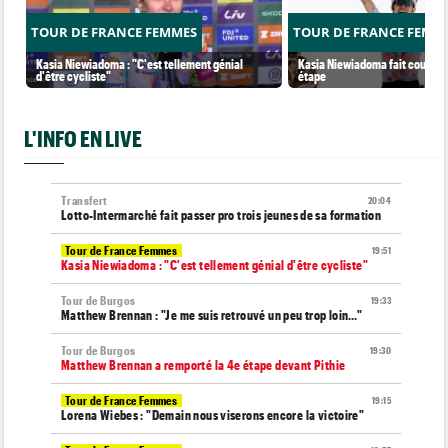
TOUR DE FRANCE FEMMES
TOUR DE FRANCE FEMM
Kasia Niewiadoma : "C'est tellement génial
Kasia Niewiadoma fait coup dou
d'être cycliste"
étape
L'INFO EN LIVE
Transfert
20:04
Lotto-Intermarché fait passer pro trois jeunes de sa formation
Tour de France Femmes
19:51
Kasia Niewiadoma : "C'est tellement génial d'être cycliste"
Tour de Burgos
19:33
Matthew Brennan : "Je me suis retrouvé un peu trop loin…"
Tour de Burgos
19:30
Matthew Brennan a remporté la 4e étape devant Pithie
Tour de France Femmes
19:15
Lorena Wiebes : "Demain nous viserons encore la victoire"