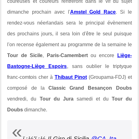
coureuses et coureurs rentreront dans le vif du sujet
dimanche prochain avec l'
Amstel Gold Race
. Si le
rendez-vous néerlandais sera le principal évènement
des prochains jours, il sera loin d'être le seul puisque
l'on recense également au programme de la semaine le
Tour de Sicile
,
Paris-Camembert
ou encore
Liège-
Bastogne-Liège Espoirs
, sans oublier le triptyque
franc-comtois cher à
Thibaut Pinot
(Groupama-FDJ) et
composé de la
Classic Grand Besançon Doubs
vendredi, du
Tour du Jura
samedi et du
Tour du
Doubs
dimanche.
ï¿½'ï¿½ Il Giro di Sicilia
@CA_Ita