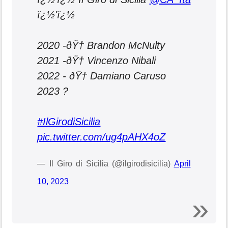
ï¿½'ï¿½
2020 -ðŸ† Brandon McNulty
2021 -ðŸ† Vincenzo Nibali
2022 - ðŸ† Damiano Caruso
2023 ?
#IlGirodiSicilia
pic.twitter.com/ug4pAHX4oZ
— Il Giro di Sicilia (@ilgirodisicilia)
April
10, 2023