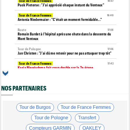
Tour de France Femmes
18:57
Puck Pieterse : "J'ai apprécié chaque instant du Ventoux"
Tour de France Femmes
18:40
Antonia Niedermaier : "C'était un moment formidable..."
Route
17:58
Romain Bardet à l'hôpital après une chute dans la descente du
Mont Ventoux
Tour de Pologne
17:56
Jan Christen : "J'ai dû me retenir pour ne pas attaquer trop tôt"
Tour de France Femmes
17:42
Kasia Niewiadoma fait coup double sur la 7e étape
Tour de Pologne
17:28
Joao Almeida a abandonné après une nouvelle chute
NOS PARTENAIRES
Média
17:03
L'abonnement à Cyclism'Actu sans pub ni pop up : 9,99€ pour 1
an
Tour de Burgos
Tour de France Femmes
Média
16:38
Les vidéos cyclisme sont sur Dailymotion : Cyclism'Actu TV
Tour de Pologne
Transfert
Tour de Pologne
16:33
Compteurs GARMIN
OAKLEY