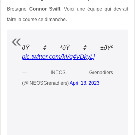
Bretagne
Connor Swift
. Voici une équipe qui devrait
faire la course ce dimanche.
ðŸ‡³ðŸ‡±ðŸº
pic.twitter.com/kVq4VDkyLj
— INEOS Grenadiers
(@INEOSGrenadiers)
April 13, 2023