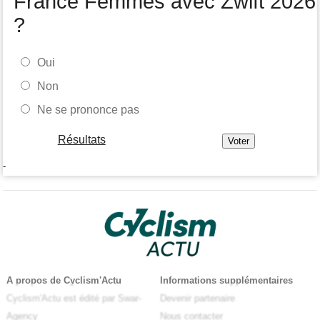
France Femmes avec Zwift 2026
?
Oui
Non
Ne se prononce pas
Résultats
-
A propos de Cyclism'Actu
Informations supplémentaires
Cyclism'Actu est édité par Swar-
Devenir partenaire
Agency
Nous contacter