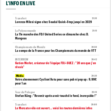
L'INFO EN LIVE
Transfert
21:30
Lorenzo Milesi signe chez Soudal Quick-Step jusqu'en 2029
La Polynormande
21:10
La 11e manche des FDJ United Series ce dimanche chez D.
Mangeas
Championnats du Monde
20:50
La compo de la France pour les Championnats du monde de VTT
INTERVIEW
20:42
Gatien Merlot, créateur de l'équipe FDJ-SUEZ : "20 ans que j'en
rêvais"
Média
20:30
Votre abonnement Cyclism'Actu pour sans pub ni pop up : 9,99€
pour 1 an
Tour de Pologne
20:10
Stefan Küng : "Revenir après avoir touché le fond, incroyable !"
Transfert
20:00
Le Mercato vélo est ouvert... voici les toutes dernières infos