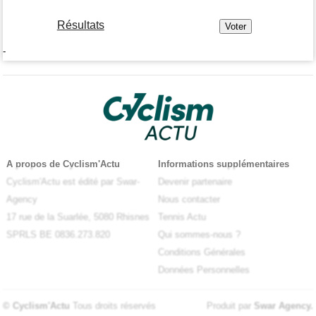
Résultats
-
A propos de Cyclism'Actu
Informations supplémentaires
Cyclism'Actu est édité par Swar-
Devenir partenaire
Agency
Nous contacter
17 rue de la Suarlée, 5080 Rhisnes
Tennis Actu
SPRLS BE 0836.273.820
Qui sommes-nous ?
Conditions Générales
Données Personnelles
© Cyclism'Actu
Tous droits réservés
Produit par
Swar Agency
.