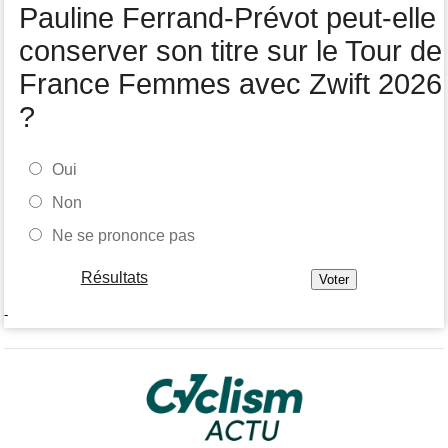
Média
06/08
Pauline Ferrand-Prévot peut-elle
Nos vidéos de cyclisme sont sur Youtube : Cyclism'Actu TV
conserver son titre sur le Tour de
France Femmes avec Zwift 2026
?
Oui
Non
Ne se prononce pas
Résultats
-