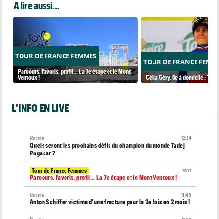
A lire aussi...
TOUR DE FRANCE FEMMES
TOUR DE FRANCE FEMM
Parcours, favoris, profil… La 7e étape et le Mont
Ventoux !
Célia Géry, 5e à domicile : "J'ai
L'INFO EN LIVE
Route
12:34
Quels seront les prochains défis du champion du monde Tadej
Pogacar ?
Tour de France Femmes
12:12
Parcours, favoris, profil… La 7e étape et le Mont Ventoux !
Route
11:49
Anton Schiffer victime d'une fracture pour la 2e fois en 2 mois !