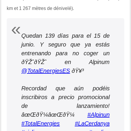
km et 1 267 mètres de dénivelé).
Quedan 139 días para el 15 de
junio. Y seguro que ya estás
entrenando para no coger un
ðŸŽˆðŸŽˆ en Alpinum
@TotalEnergiesES
ðŸ¥³
Recordad que aún podéis
inscribiros a precio promocional
de lanzamiento!
âœŒðŸ¼âœŒðŸ¼
#Alpinun
#TotalEnergies
#LaCerdanya