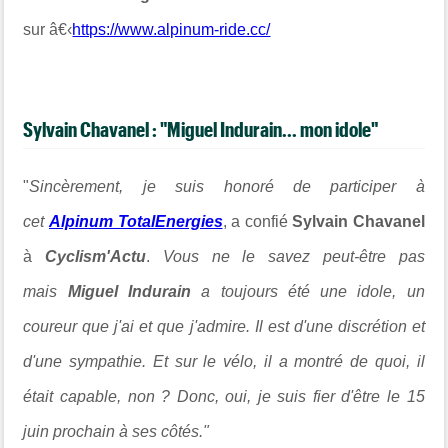
sur â€‹
https://www.alpinum-ride.cc/
Sylvain Chavanel : "Miguel Indurain... mon idole"
"
Sincèrement, je suis honoré de participer à
cet
Alpinum TotalEnergies
, a confié
Sylvain Chavanel
à
Cyclism'Actu
.
Vous ne le savez peut-être pas
mais
Miguel Indurain
a toujours été une idole, un
coureur que j'ai et que j'admire. Il est d'une discrétion et
d'une sympathie. Et sur le vélo, il a montré de quoi, il
était capable, non ? Donc, oui, je suis fier d'être le 15
juin prochain à ses côtés."