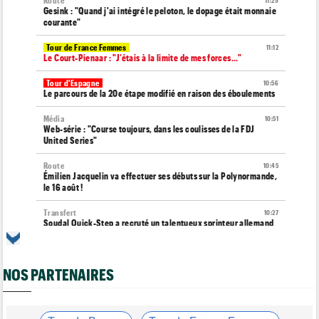
Route
11:29
Gesink : "Quand j'ai intégré le peloton, le dopage était monnaie
courante"
Tour de France Femmes
11:12
Le Court-Pienaar : "J’étais à la limite de mes forces..."
Tour d'Espagne
10:56
Le parcours de la 20e étape modifié en raison des éboulements
Média
10:51
Web-série : "Course toujours, dans les coulisses de la FDJ
United Series"
Route
10:45
Émilien Jacquelin va effectuer ses débuts sur la Polynormande,
le 16 août !
Transfert
10:27
Soudal Quick-Step a recruté un talentueux sprinteur allemand
de 24 ans
Tour de France Femmes
10:06
Célia Géry, 5e à domicile : "J'ai tout donné..."
NOS PARTENAIRES
Route
10:01
Isaac Del Toro a prolongé avec UAE Team Emirates-XRG
jusqu'en 2031