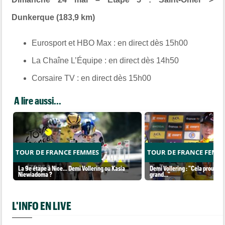
Dunkerque (183,9 km)
Eurosport et HBO Max :
en direct dès 15h00
La Chaîne L’Équipe :
en direct dès 14h50
Corsaire TV :
en direct dès 15h00
A lire aussi...
TOUR DE FRANCE FEMMES
TOUR DE FRANCE FEMM
La 9e étape à Nice... Demi Vollering ou Kasia
Demi Vollering : "Cela prouve q
Niewiadoma ?
grand..."
L'INFO EN LIVE