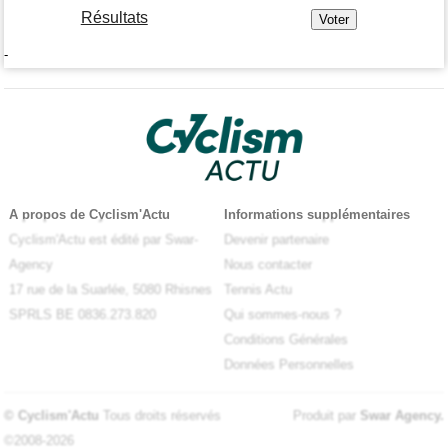
Résultats
-
A propos de Cyclism'Actu
Informations supplémentaires
Cyclism'Actu est édité par Swar-
Devenir partenaire
Agency
Nous contacter
17 rue de la Suarlée, 5080 Rhisnes
Tennis Actu
SPRLS BE 0836.273.820
Qui sommes-nous ?
Conditions Générales
Données Personnelles
© Cyclism'Actu
Tous droits réservés
Produit par
Swar Agency
.
©2008-2026