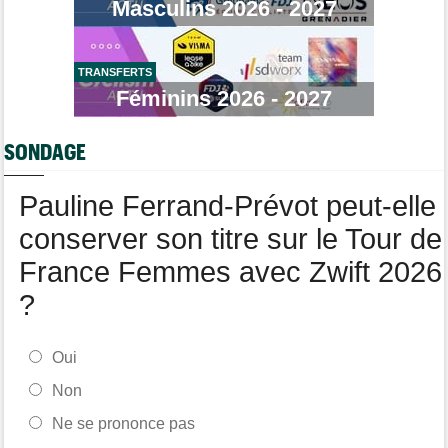
Masculins 2026 - 2027
Transfert
08/08
Lotto-Intermarché fait passer pro trois jeunes de sa formation
TRANSFERTS
Transfert
08/08
Joe Blackmore devrait signer chez une armada du WorldTour
Féminins 2026 - 2027
Route
08/08
Émilien Jacquelin va faire ses débuts en compétition le 16 août
SONDAGE
!
Pauline Ferrand-Prévot peut-elle
conserver son titre sur le Tour de
France Femmes avec Zwift 2026
?
Oui
Non
Ne se prononce pas