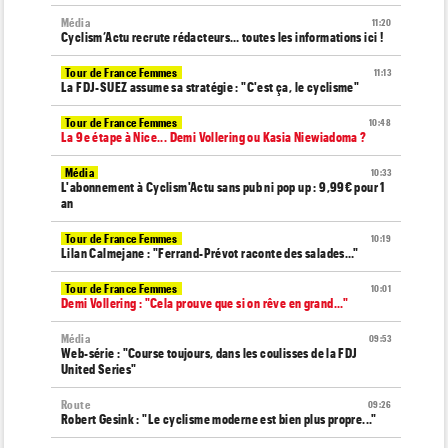
Média
11:20
Cyclism’Actu recrute rédacteurs… toutes les informations ici !
Tour de France Femmes
11:13
La FDJ-SUEZ assume sa stratégie : "C'est ça, le cyclisme"
Tour de France Femmes
10:48
La 9e étape à Nice... Demi Vollering ou Kasia Niewiadoma ?
Média
10:33
L'abonnement à Cyclism'Actu sans pub ni pop up : 9,99€ pour 1
an
Tour de France Femmes
10:19
Lilan Calmejane : "Ferrand-Prévot raconte des salades…"
Tour de France Femmes
10:01
Demi Vollering : "Cela prouve que si on rêve en grand..."
Média
09:53
Web-série : "Course toujours, dans les coulisses de la FDJ
United Series"
Route
09:26
Robert Gesink : "Le cyclisme moderne est bien plus propre..."