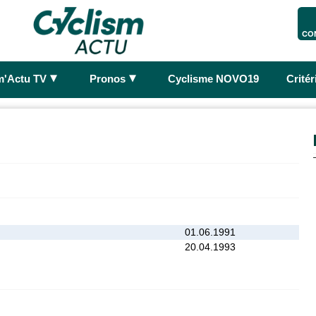
CO
►
►
m'Actu TV
Pronos
Cyclisme NOVO19
Crité
01.06.1991
20.04.1993