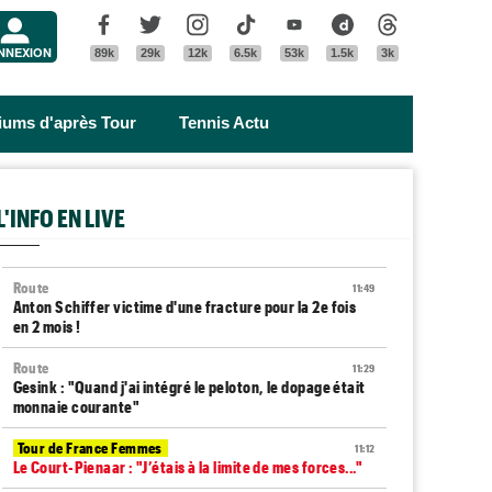
Menu
Facebook
Twitter
Instagram
Tik Tok
Youtube
Dailymotion
Threads
NNEXION
89k
29k
12k
6.5k
53k
1.5k
3k
riums d'après Tour
Tennis Actu
L'INFO EN LIVE
Route
11:49
Anton Schiffer victime d'une fracture pour la 2e fois
en 2 mois !
Route
11:29
Gesink : "Quand j'ai intégré le peloton, le dopage était
monnaie courante"
Tour de France Femmes
11:12
Le Court-Pienaar : "J’étais à la limite de mes forces..."