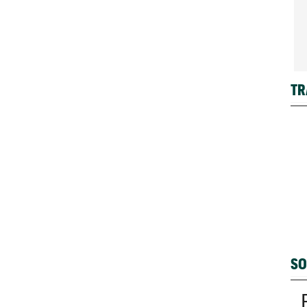
TR
SO