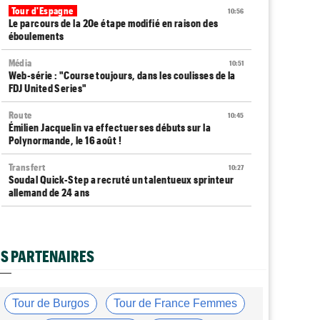
Tour d'Espagne
10:56
Le parcours de la 20e étape modifié en raison des
éboulements
Média
10:51
Web-série : "Course toujours, dans les coulisses de la
FDJ United Series"
Route
10:45
Émilien Jacquelin va effectuer ses débuts sur la
Polynormande, le 16 août !
Transfert
10:27
Soudal Quick-Step a recruté un talentueux sprinteur
allemand de 24 ans
Tour de France Femmes
10:06
Célia Géry, 5e à domicile : "J'ai tout donné..."
S PARTENAIRES
Route
10:01
Isaac Del Toro a prolongé avec UAE Team Emirates-XRG
jusqu'en 2031
Tour de Burgos
Tour de France Femmes
Tour de France Femmes
09:45