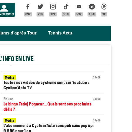
Menu
Facebook
Twitter
Instagram
Tik Tok
Youtube
Dailymotion
Threads
NNEXION
89k
29k
12k
6.5k
53k
1.5k
3k
riums d'après Tour
Tennis Actu
L'INFO EN LIVE
Média
05/08
Toutes nos vidéos de cyclisme sont sur Youtube :
Cyclism'Actu TV
Route
05/08
Le bingo Tadej Pogacar... Quels sont ses prochains
défis ?
Média
05/08
L'abonnement à Cyclism'Actu sans pub sans pop up :
9,99€ pour 1 an