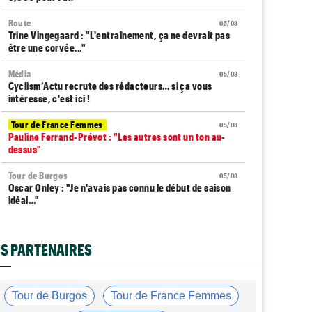
Route
05/08
Trine Vingegaard : "L'entraînement, ça ne devrait pas
être une corvée..."
Média
05/08
Cyclism’Actu recrute des rédacteurs… si ça vous
intéresse, c'est ici !
Tour de France Femmes
05/08
Pauline Ferrand-Prévot : "Les autres sont un ton au-
dessus"
Tour de Burgos
05/08
Oscar Onley : "Je n'avais pas connu le début de saison
idéal…"
Tour de Pologne
05/08
Paul Magnier seulement 14e de la 3e étape... puis
S PARTENAIRES
déclassé
Tour du Portugal
05/08
Julius Johansen remporte le prologue, doublé UAE Team
Tour de Burgos
Tour de France Femmes
Emirates