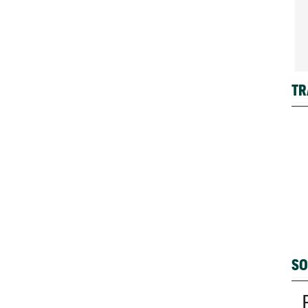
TR
SO