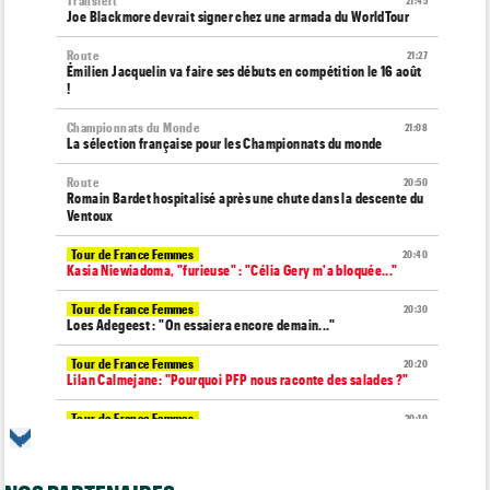
Transfert
21:45
Joe Blackmore devrait signer chez une armada du WorldTour
Route
21:27
Émilien Jacquelin va faire ses débuts en compétition le 16 août
!
Championnats du Monde
21:08
La sélection française pour les Championnats du monde
Route
20:50
Romain Bardet hospitalisé après une chute dans la descente du
Ventoux
Tour de France Femmes
20:40
Kasia Niewiadoma, "furieuse" : "Célia Gery m'a bloquée..."
Tour de France Femmes
20:30
Loes Adegeest : "On essaiera encore demain..."
Tour de France Femmes
20:20
Lilan Calmejane: "Pourquoi PFP nous raconte des salades ?"
Tour de France Femmes
20:10
Puck Pieterse : "Je ne sais pas à quoi m'attendre demain"
Tour de France Femmes
19:51
Niedermaier : "J’ai dit à Kasia que ce n’est pas fini"