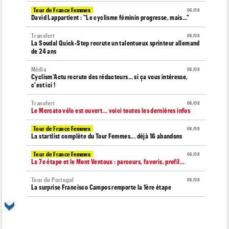
Tour de France Femmes
06/08
David Lappartient : "Le cyclisme féminin progresse, mais…"
Transfert
06/08
La Soudal Quick-Step recrute un talentueux sprinteur allemand
de 24 ans
Média
06/08
Cyclism’Actu recrute des rédacteurs… si ça vous intéresse,
c'est ici !
Transfert
06/08
Le Mercato vélo est ouvert... voici toutes les dernières infos
Tour de France Femmes
06/08
La startlist complète du Tour Femmes... déjà 16 abandons
Tour de France Femmes
06/08
La 7e étape et le Mont Ventoux : parcours, favoris, profil…
Tour du Portugal
06/08
La surprise Francisco Campos remporte la 1ère étape
Tour de Pologne
06/08
Bart Lemmen : "J'attendais cette 1ère victoire depuis
longtemps"