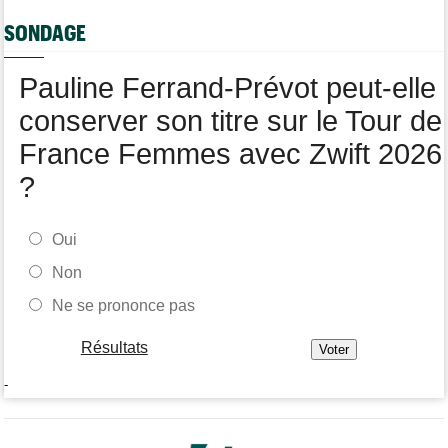
Média
06/08
Votre abonnement à Cyclism'Actu sans pub ni pop up : 9,99€
SONDAGE
pour 1 an
Tour de Burgos
06/08
Pauline Ferrand-Prévot peut-elle
Felix Gall remporte la 3e étape et prend les commandes du
général
conserver son titre sur le Tour de
France Femmes avec Zwift 2026
?
Oui
Non
Ne se prononce pas
Résultats
-