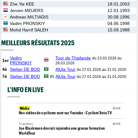
Zhe Yie KEE
18.01.2003
Jeroen MEIJERS
12.01.1993
Andreas MILTIADIS
30.08.1996
Vadim PRONSKIY
04.06.1998
Mohd Harrif SALEH
15.09.1988
MEILLEURS RÉSULTATS 2025
Vadim
Tour de Thailande
du 23.03.2026 au
1er
PRONSKIY
28.03.2026
4è
Stefan DE BOD
AlUla Tour
du 27.01.2026 au 31.01.2026
7è
Stefan DE BOD
AlUla Tour
#5
du 27.01.2026 au 31.01.2026
L'INFO EN LIVE
Média
06/08
Nos vidéos de cyclisme sont sur Youtube : Cyclism'Actu TV
Transfert
06/08
Joe Blackmore devrait rejoindre une grosse formation
WorldTour