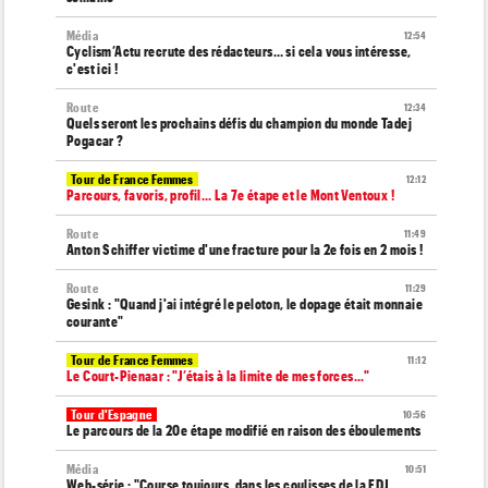
Média
12:54
Cyclism’Actu recrute des rédacteurs… si cela vous intéresse,
c'est ici !
Route
12:34
Quels seront les prochains défis du champion du monde Tadej
Pogacar ?
Tour de France Femmes
12:12
Parcours, favoris, profil… La 7e étape et le Mont Ventoux !
Route
11:49
Anton Schiffer victime d'une fracture pour la 2e fois en 2 mois !
Route
11:29
Gesink : "Quand j'ai intégré le peloton, le dopage était monnaie
courante"
Tour de France Femmes
11:12
Le Court-Pienaar : "J’étais à la limite de mes forces..."
Tour d'Espagne
10:56
Le parcours de la 20e étape modifié en raison des éboulements
Média
10:51
Web-série : "Course toujours, dans les coulisses de la FDJ