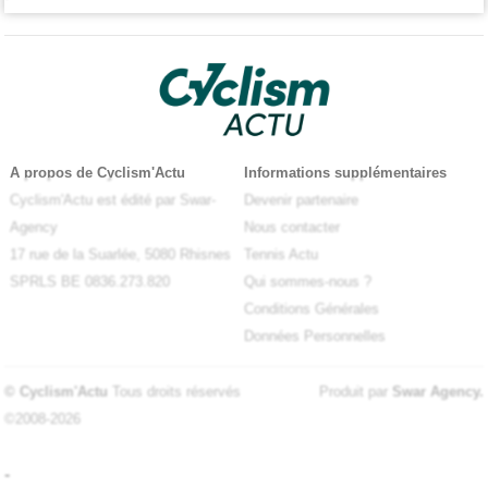
A propos de Cyclism'Actu
Informations supplémentaires
Cyclism'Actu est édité par Swar-
Devenir partenaire
Agency
Nous contacter
17 rue de la Suarlée, 5080 Rhisnes
Tennis Actu
SPRLS BE 0836.273.820
Qui sommes-nous ?
Conditions Générales
Données Personnelles
© Cyclism'Actu
Tous droits réservés
Produit par
Swar Agency
.
©2008-2026
-