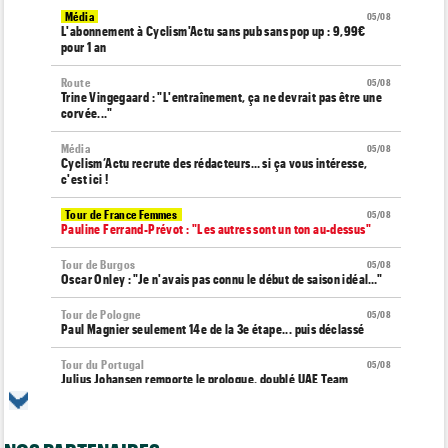
Média
05/08
L'abonnement à Cyclism'Actu sans pub sans pop up : 9,99€
pour 1 an
Route
05/08
Trine Vingegaard : "L'entraînement, ça ne devrait pas être une
corvée..."
Média
05/08
Cyclism’Actu recrute des rédacteurs… si ça vous intéresse,
c'est ici !
Tour de France Femmes
05/08
Pauline Ferrand-Prévot : "Les autres sont un ton au-dessus"
Tour de Burgos
05/08
Oscar Onley : "Je n'avais pas connu le début de saison idéal…"
Tour de Pologne
05/08
Paul Magnier seulement 14e de la 3e étape... puis déclassé
Tour du Portugal
05/08
Julius Johansen remporte le prologue, doublé UAE Team
Emirates
Tour de France Femmes
05/08
Marlen Reusser : "C'était différent du Mont Ventoux..."