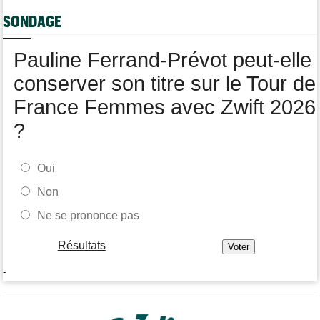
SONDAGE
Route
05/08
Le Belge Toon Aerts, blessé, a mis un terme à sa saison 2026
Pauline Ferrand-Prévot peut-elle
Tour de Pologne
05/08
Jamais 2 sans 3 pour Jonathan Milan, vainqueur de la 3e étape !
conserver son titre sur le Tour de
France Femmes avec Zwift 2026
?
Oui
Non
Ne se prononce pas
Résultats
-