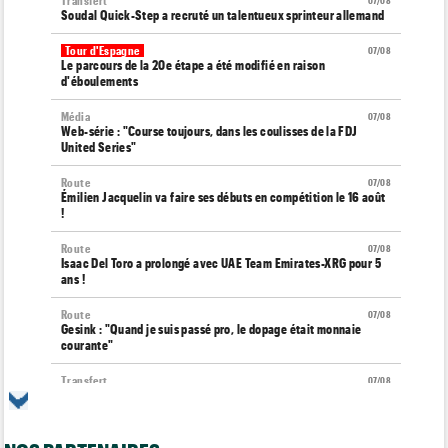
Transfert
07/08
Soudal Quick-Step a recruté un talentueux sprinteur allemand
Tour d'Espagne
07/08
Le parcours de la 20e étape a été modifié en raison
d'éboulements
Média
07/08
Web-série : "Course toujours, dans les coulisses de la FDJ
United Series"
Route
07/08
Émilien Jacquelin va faire ses débuts en compétition le 16 août
!
Route
07/08
Isaac Del Toro a prolongé avec UAE Team Emirates-XRG pour 5
ans !
Route
07/08
Gesink : "Quand je suis passé pro, le dopage était monnaie
courante"
Transfert
07/08
Le Mercato vélo est ouvert... toutes les dernières infos et
rumeurs
Transfert
07/08