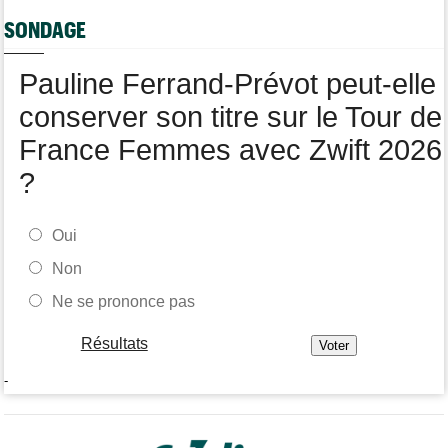
Tour de France Femmes
07/08
SONDAGE
Kasia Niewiadoma fait coup double sur la 7e étape
Tour de Pologne
07/08
Pauline Ferrand-Prévot peut-elle
Joao Almeida a abandonné après une nouvelle chute
conserver son titre sur le Tour de
France Femmes avec Zwift 2026
?
Oui
Non
Ne se prononce pas
Résultats
-