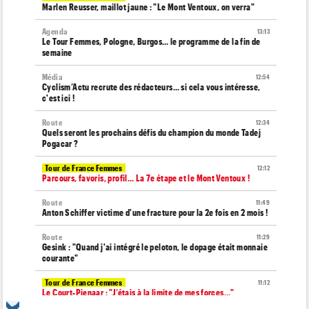
Marlen Reusser, maillot jaune : "Le Mont Ventoux, on verra"
Agenda
13:13
Le Tour Femmes, Pologne, Burgos… le programme de la fin de
semaine
Média
12:54
Cyclism’Actu recrute des rédacteurs… si cela vous intéresse,
c'est ici !
Route
12:34
Quels seront les prochains défis du champion du monde Tadej
Pogacar ?
Tour de France Femmes
12:12
Parcours, favoris, profil… La 7e étape et le Mont Ventoux !
Route
11:49
Anton Schiffer victime d'une fracture pour la 2e fois en 2 mois !
Route
11:29
Gesink : "Quand j'ai intégré le peloton, le dopage était monnaie
courante"
Tour de France Femmes
11:12
Le Court-Pienaar : "J’étais à la limite de mes forces..."