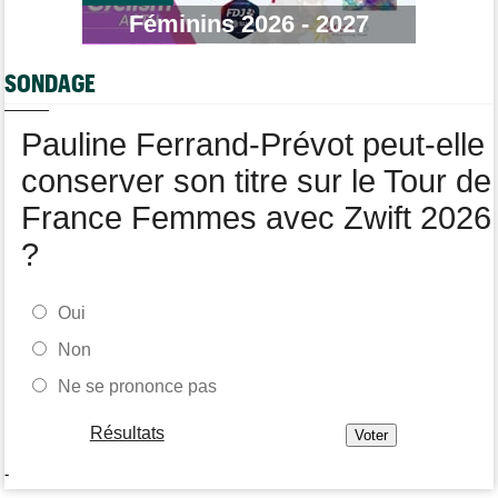
Féminins 2026 - 2027
Média
08:25
Les vidéos cyclisme sont sur Dailymotion : Cyclism'Actu TV
SONDAGE
Tour de Burgos
07:56
A quelle heure et sur quelle chaîne suivre la 4e étape à la TV ?
Pauline Ferrand-Prévot peut-elle
Transfert
07:43
Le Mercato vélo est ouvert... les toutes les dernières infos
conserver son titre sur le Tour de
France Femmes avec Zwift 2026
?
Oui
Non
Ne se prononce pas
Résultats
-