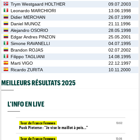
Trym Westgaard HOLTHER
09.07.2003
Leonardo MARCHIORI
13.06.1998
Didier MERCHAN
26.07.1999
Daniel MUNOZ
21.11.1996
Alejandro OSORIO
28.05.1998
Edgar Andres PINZON
25.05.2001
Simone RAVANELLI
04.07.1995
Brandon ROJAS
02.07.2002
Filippo TAGLIANI
14.08.1995
Marti VIGO
22.12.1997
Ricardo ZURITA
10.11.2000
MEILLEURS RÉSULTATS 2025
L'INFO EN LIVE
Tour de France Femmes
13:52
Puck Pieterse : "Je vise le maillot à pois..."
Tour de France Femmes
13:36