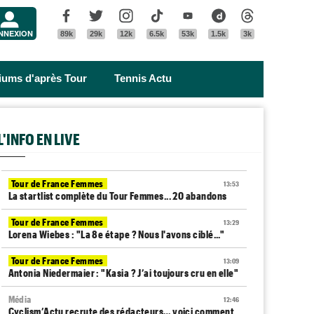
Menu
Facebook
Twitter
Instagram
Tik Tok
Youtube
Dailymotion
Threads
NNEXION
89k
29k
12k
6.5k
53k
1.5k
3k
riums d'après Tour
Tennis Actu
L'INFO EN LIVE
Tour de France Femmes
13:53
La startlist complète du Tour Femmes... 20 abandons
Tour de France Femmes
13:29
Lorena Wiebes : "La 8e étape ? Nous l'avons ciblé..."
Tour de France Femmes
13:09
Antonia Niedermaier : "Kasia ? J’ai toujours cru en elle"
Média
12:46
Cyclism’Actu recrute des rédacteurs… voici comment