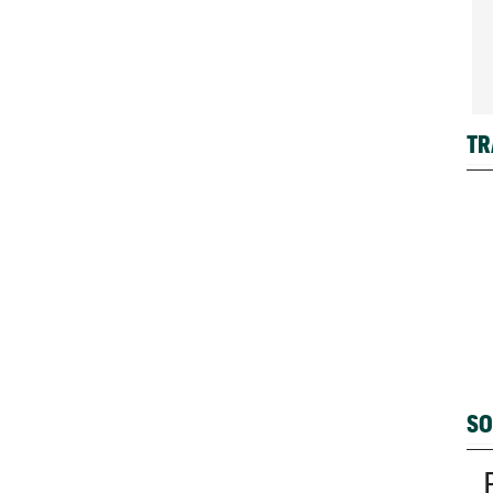
TR
SO