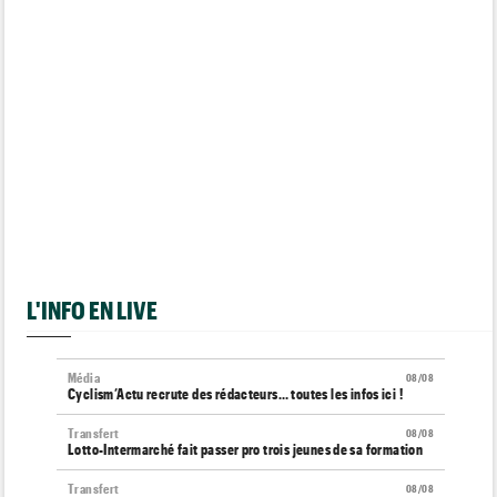
L'INFO EN LIVE
Média
08/08
Cyclism’Actu recrute des rédacteurs… toutes les infos ici !
Transfert
08/08
Lotto-Intermarché fait passer pro trois jeunes de sa formation
Transfert
08/08