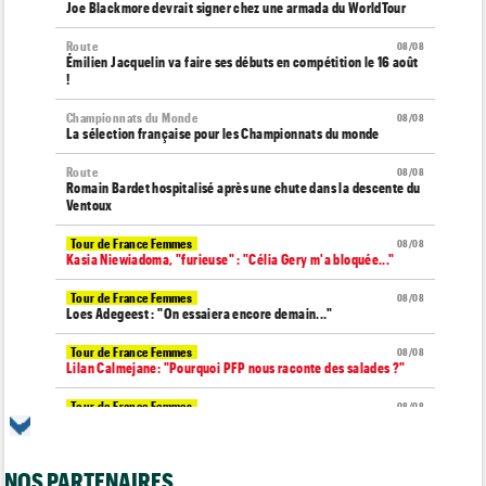
Joe Blackmore devrait signer chez une armada du WorldTour
Route
08/08
Émilien Jacquelin va faire ses débuts en compétition le 16 août
!
Championnats du Monde
08/08
La sélection française pour les Championnats du monde
Route
08/08
Romain Bardet hospitalisé après une chute dans la descente du
Ventoux
Tour de France Femmes
08/08
Kasia Niewiadoma, "furieuse" : "Célia Gery m'a bloquée..."
Tour de France Femmes
08/08
Loes Adegeest : "On essaiera encore demain..."
Tour de France Femmes
08/08
Lilan Calmejane: "Pourquoi PFP nous raconte des salades ?"
Tour de France Femmes
08/08
Puck Pieterse : "Je ne sais pas à quoi m'attendre demain"
Tour de France Femmes
08/08
NOS PARTENAIRES
Niedermaier : "J’ai dit à Kasia que ce n’est pas fini"