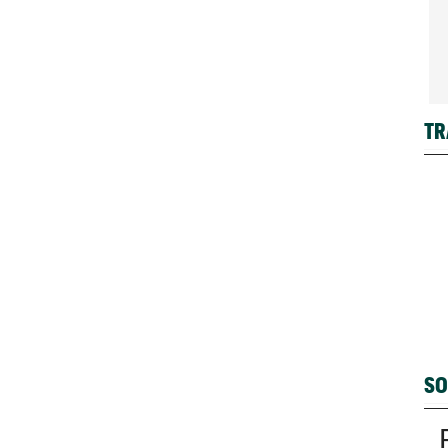
TR
SO