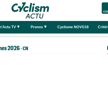
CO
►
►
m'Actu TV
Pronos
Cyclisme NOVO19
Crité
mes 2026
- CN