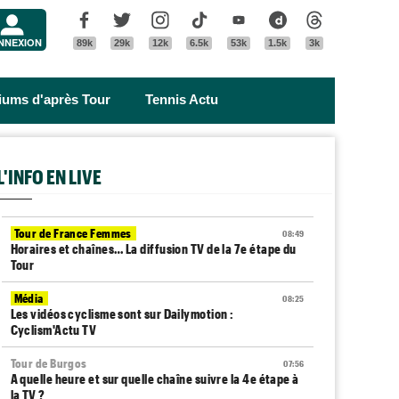
Menu
Facebook
Twitter
Instagram
Tik Tok
Youtube
Dailymotion
Threads
NNEXION
89k
29k
12k
6.5k
53k
1.5k
3k
riums d'après Tour
Tennis Actu
L'INFO EN LIVE
Tour de France Femmes
08:49
Horaires et chaînes… La diffusion TV de la 7e étape du
Tour
Média
08:25
Les vidéos cyclisme sont sur Dailymotion :
Cyclism'Actu TV
Tour de Burgos
07:56
A quelle heure et sur quelle chaîne suivre la 4e étape à
la TV ?