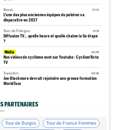
Route
07:33
L'une des plus anciennes équipes du peloton va
disparaître en 2027
Tour de Pologne
07:10
Diffusion TV... quelle heure et quelle chaîne la 5e étape
?
Média
06/08
Nos vidéos de cyclisme sont sur Youtube : Cyclism'Actu
TV
Transfert
06/08
Joe Blackmore devrait rejoindre une grosse formation
WorldTour
Tour de France Femmes
06/08
David Lappartient : "Le cyclisme féminin progresse,
S PARTENAIRES
mais…"
Transfert
06/08
La Soudal Quick-Step recrute un talentueux sprinteur
Tour de Burgos
Tour de France Femmes
allemand de 24 ans