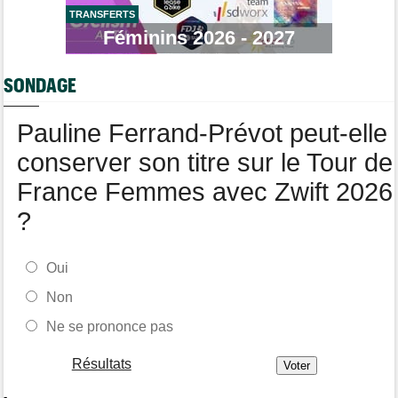
TRANSFERTS
Transfert
08/08
Joe Blackmore devrait signer chez une armada du WorldTour
Féminins 2026 - 2027
Route
08/08
Émilien Jacquelin va faire ses débuts en compétition le 16 août
SONDAGE
!
Pauline Ferrand-Prévot peut-elle
conserver son titre sur le Tour de
France Femmes avec Zwift 2026
?
Oui
Non
Ne se prononce pas
Résultats
-