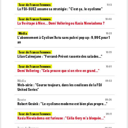
Tour de France Femmes
11:13
La FDJ-SUEZ assume sa stratégie : "C'est ça, le cyclisme"
Tour de France Femmes
10:48
La 9e étape à Nice... Demi Vollering ou Kasia Niewiadoma ?
Média
10:33
L'abonnement à Cyclism'Actu sans pub ni pop up : 9,99€ pour 1
an
Tour de France Femmes
10:19
Lilan Calmejane : "Ferrand-Prévot raconte des salades…"
Tour de France Femmes
10:01
Demi Vollering : "Cela prouve que si on rêve en grand..."
Média
09:53
Web-série : "Course toujours, dans les coulisses de la FDJ
United Series"
Route
09:26
Robert Gesink : "Le cyclisme moderne est bien plus propre..."
Tour de France Femmes
09:11
Kasia Niewiadoma est furieuse : "Célia Gery m'a bloquée..."