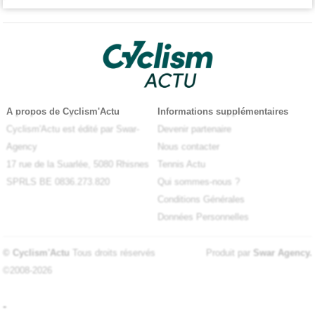
A propos de Cyclism'Actu
Informations supplémentaires
Cyclism'Actu est édité par Swar-
Devenir partenaire
Agency
Nous contacter
17 rue de la Suarlée, 5080 Rhisnes
Tennis Actu
SPRLS BE 0836.273.820
Qui sommes-nous ?
Conditions Générales
Données Personnelles
© Cyclism'Actu
Tous droits réservés
Produit par
Swar Agency
.
©2008-2026
-