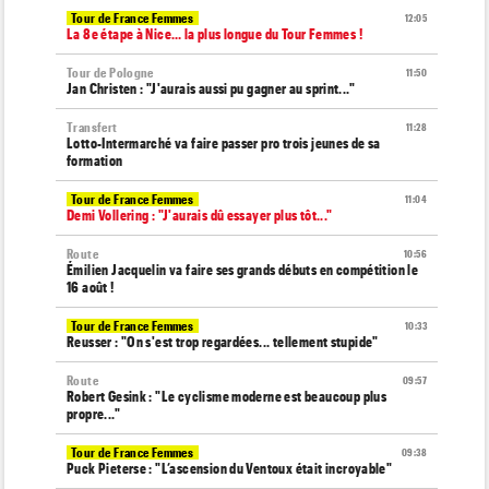
Tour de France Femmes
12:05
La 8e étape à Nice… la plus longue du Tour Femmes !
Tour de Pologne
11:50
Jan Christen : "J'aurais aussi pu gagner au sprint..."
Transfert
11:28
Lotto-Intermarché va faire passer pro trois jeunes de sa
formation
Tour de France Femmes
11:04
Demi Vollering : "J'aurais dû essayer plus tôt..."
Route
10:56
Émilien Jacquelin va faire ses grands débuts en compétition le
16 août !
Tour de France Femmes
10:33
Reusser : "On s'est trop regardées... tellement stupide"
Route
09:57
Robert Gesink : "Le cyclisme moderne est beaucoup plus
propre..."
Tour de France Femmes
09:38
Puck Pieterse : "L’ascension du Ventoux était incroyable"