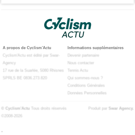
A propos de Cyclism'Actu
Informations supplémentaires
Cyclism'Actu est édité par Swar-
Devenir partenaire
Agency
Nous contacter
17 rue de la Suarlée, 5080 Rhisnes
Tennis Actu
SPRLS BE 0836.273.820
Qui sommes-nous ?
Conditions Générales
Données Personnelles
© Cyclism'Actu
Tous droits réservés
Produit par
Swar Agency
.
©2008-2026
-