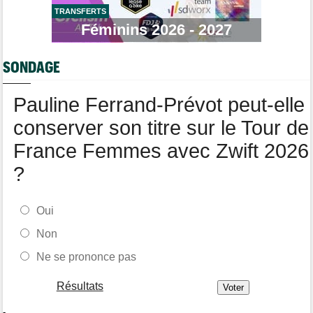
TRANSFERTS
Route
Féminins 2026 - 2027
07/08
Quels seront les prochains défis du Slovène Tadej Pogacar ?
Transfert
07/08
SONDAGE
Soudal Quick-Step a recruté un talentueux sprinteur allemand
Pauline Ferrand-Prévot peut-elle
conserver son titre sur le Tour de
France Femmes avec Zwift 2026
?
Oui
Non
Ne se prononce pas
Résultats
-