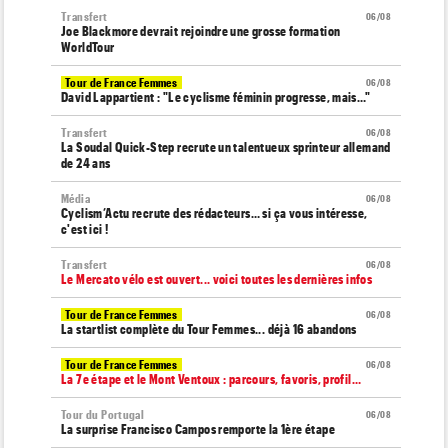
Transfert
06/08
Joe Blackmore devrait rejoindre une grosse formation
WorldTour
Tour de France Femmes
06/08
David Lappartient : "Le cyclisme féminin progresse, mais…"
Transfert
06/08
La Soudal Quick-Step recrute un talentueux sprinteur allemand
de 24 ans
Média
06/08
Cyclism’Actu recrute des rédacteurs… si ça vous intéresse,
c'est ici !
Transfert
06/08
Le Mercato vélo est ouvert... voici toutes les dernières infos
Tour de France Femmes
06/08
La startlist complète du Tour Femmes... déjà 16 abandons
Tour de France Femmes
06/08
La 7e étape et le Mont Ventoux : parcours, favoris, profil…
Tour du Portugal
06/08
La surprise Francisco Campos remporte la 1ère étape