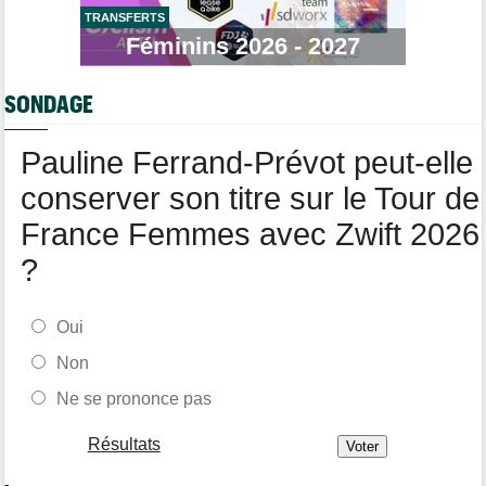
TRANSFERTS
Tour de Pologne
06/08
Bart Lemmen fait coup double sur la 4e étape, UAE déçoit !
Féminins 2026 - 2027
Média
06/08
Votre abonnement à Cyclism'Actu sans pub ni pop up : 9,99€
SONDAGE
pour 1 an
Tour de Burgos
06/08
Pauline Ferrand-Prévot peut-elle
Felix Gall remporte la 3e étape et prend les commandes du
général
conserver son titre sur le Tour de
France Femmes avec Zwift 2026
?
Oui
Non
Ne se prononce pas
Résultats
-