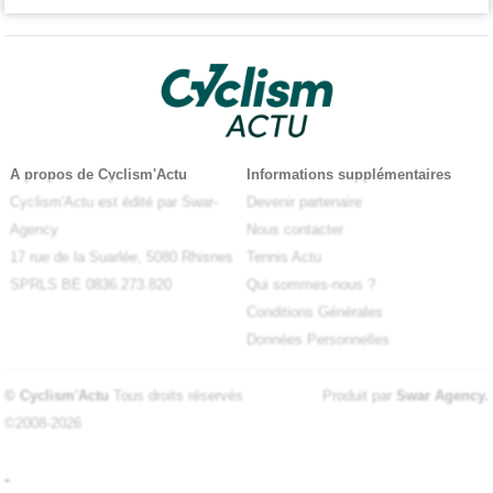
A propos de Cyclism'Actu
Informations supplémentaires
Cyclism'Actu est édité par Swar-
Devenir partenaire
Agency
Nous contacter
17 rue de la Suarlée, 5080 Rhisnes
Tennis Actu
SPRLS BE 0836.273.820
Qui sommes-nous ?
Conditions Générales
Données Personnelles
© Cyclism'Actu
Tous droits réservés
Produit par
Swar Agency
.
©2008-2026
-