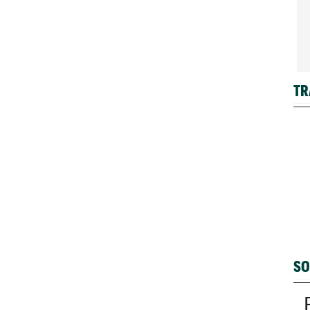
TR
SO