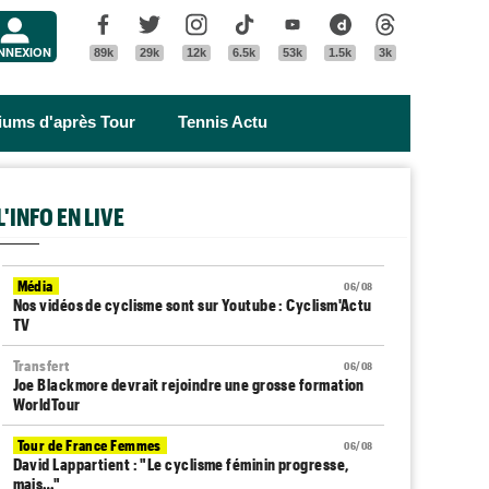
Menu
Facebook
Twitter
Instagram
Tik Tok
Youtube
Dailymotion
Threads
NNEXION
89k
29k
12k
6.5k
53k
1.5k
3k
riums d'après Tour
Tennis Actu
L'INFO EN LIVE
Média
06/08
Nos vidéos de cyclisme sont sur Youtube : Cyclism'Actu
TV
Transfert
06/08
Joe Blackmore devrait rejoindre une grosse formation
WorldTour
Tour de France Femmes
06/08
David Lappartient : "Le cyclisme féminin progresse,
mais…"