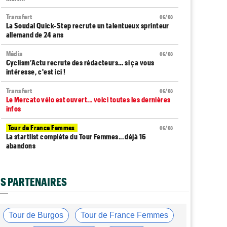
Transfert
06/08
La Soudal Quick-Step recrute un talentueux sprinteur
allemand de 24 ans
Média
06/08
Cyclism’Actu recrute des rédacteurs… si ça vous
intéresse, c'est ici !
Transfert
06/08
Le Mercato vélo est ouvert... voici toutes les dernières
infos
Tour de France Femmes
06/08
La startlist complète du Tour Femmes... déjà 16
abandons
Tour de France Femmes
06/08
La 7e étape et le Mont Ventoux : parcours, favoris,
S PARTENAIRES
profil…
Tour du Portugal
06/08
La surprise Francisco Campos remporte la 1ère étape
Tour de Burgos
Tour de France Femmes