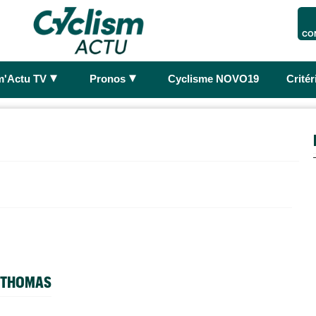
CO
►
►
m'Actu TV
Pronos
Cyclisme NOVO19
Crité
O THOMAS