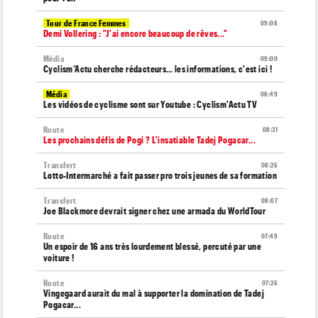
Tour de France Femmes
09:08
Demi Vollering : "J'ai encore beaucoup de rêves..."
Média
09:00
Cyclism’Actu cherche rédacteurs… les informations, c'est ici !
Média
08:49
Les vidéos de cyclisme sont sur Youtube : Cyclism'Actu TV
Route
08:31
Les prochains défis de Pogi ? L'insatiable Tadej Pogacar...
Transfert
08:26
Lotto-Intermarché a fait passer pro trois jeunes de sa formation
Transfert
08:07
Joe Blackmore devrait signer chez une armada du WorldTour
Route
07:49
Un espoir de 16 ans très lourdement blessé, percuté par une
voiture !
Route
07:26
Vingegaard aurait du mal à supporter la domination de Tadej
Pogacar...