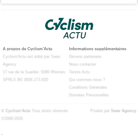
A propos de Cyclism'Actu
Informations supplémentaires
Cyclism'Actu est édité par Swar-
Devenir partenaire
Agency
Nous contacter
17 rue de la Suarlée, 5080 Rhisnes
Tennis Actu
SPRLS BE 0836.273.820
Qui sommes-nous ?
Conditions Générales
Données Personnelles
© Cyclism'Actu
Tous droits réservés
Produit par
Swar Agency
.
©2008-2026
-