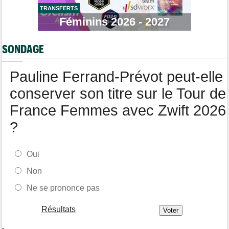
août prochain
TRANSFERTS
Féminins 2026 - 2027
Tour de France Femmes
09/08
Demi Vollering... la 9e étape et le Tour de France Femmes
SONDAGE
Tour de France Femmes
09/08
Vollering : "Niewiadoma ? Si elle parle de fair-play..."
Pauline Ferrand-Prévot peut-elle
conserver son titre sur le Tour de
France Femmes avec Zwift 2026
?
Oui
Non
Ne se prononce pas
Résultats
-