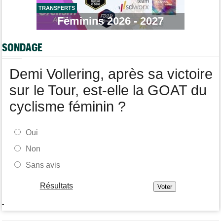
Route
08:31
Les prochains défis de Pogi ? L'insatiable Tadej Pogacar...
TRANSFERTS
Féminins 2026 - 2027
Transfert
08:26
Lotto-Intermarché a fait passer pro trois jeunes de sa formation
SONDAGE
Transfert
08:07
Joe Blackmore devrait signer chez une armada du WorldTour
Demi Vollering, après sa victoire
sur le Tour, est-elle la GOAT du
cyclisme féminin ?
Oui
Non
Sans avis
Résultats
-