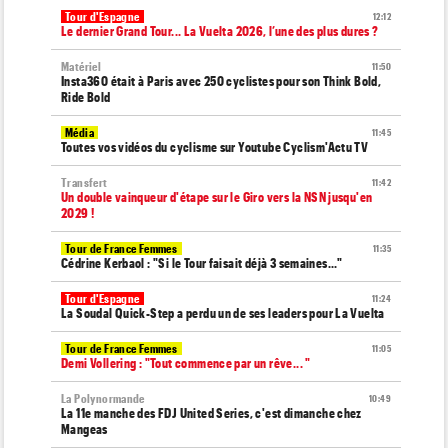
Tour d'Espagne
12:12
Le dernier Grand Tour... La Vuelta 2026, l’une des plus dures ?
Matériel
11:50
Insta360 était à Paris avec 250 cyclistes pour son Think Bold,
Ride Bold
Média
11:45
Toutes vos vidéos du cyclisme sur Youtube Cyclism'Actu TV
Transfert
11:42
Un double vainqueur d'étape sur le Giro vers la NSN jusqu'en
2029 !
Tour de France Femmes
11:35
Cédrine Kerbaol : "Si le Tour faisait déjà 3 semaines..."
Tour d'Espagne
11:24
La Soudal Quick-Step a perdu un de ses leaders pour La Vuelta
Tour de France Femmes
11:05
Demi Vollering : "Tout commence par un rêve... "
La Polynormande
10:49
La 11e manche des FDJ United Series, c'est dimanche chez
Mangeas