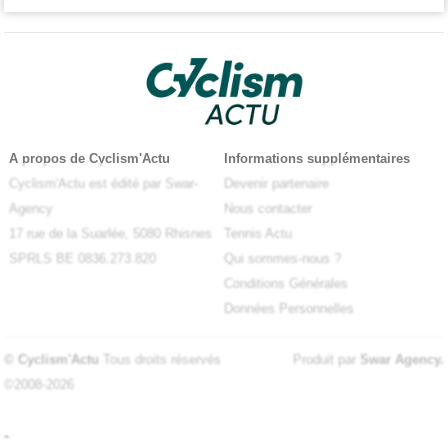
A propos de Cyclism'Actu
Informations supplémentaires
Cyclism'Actu est édité par Swar-
Devenir partenaire
Agency
Nous contacter
17 rue de la Suarlée, 5080 Rhisnes
Tennis Actu
SPRLS BE 0836.273.820
Qui sommes-nous ?
Conditions Générales
Données Personnelles
© Cyclism'Actu
Tous droits réservés
Produit par
Swar Agency
.
©2008-2026
-