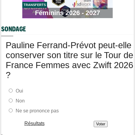
TRANSFERTS
Tour de France Femmes
15:35
Lilan Calmejane: "Ferrand-Prévot nous raconte des salades…"
Féminins 2026 - 2027
Route
15:22
Un coureur de 16 ans touché à la moelle épinière suite à un
SONDAGE
accident
Pauline Ferrand-Prévot peut-elle
conserver son titre sur le Tour de
France Femmes avec Zwift 2026
?
Oui
Non
Ne se prononce pas
Résultats
-