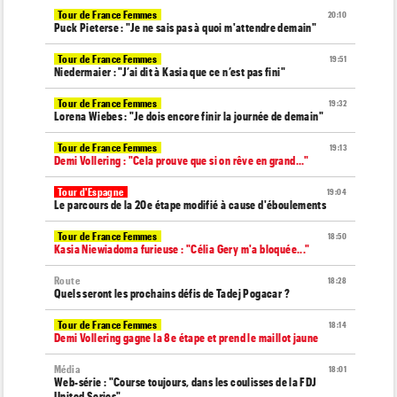
Tour de France Femmes
20:10
Puck Pieterse : "Je ne sais pas à quoi m'attendre demain"
Tour de France Femmes
19:51
Niedermaier : "J’ai dit à Kasia que ce n’est pas fini"
Tour de France Femmes
19:32
Lorena Wiebes : "Je dois encore finir la journée de demain"
Tour de France Femmes
19:13
Demi Vollering : "Cela prouve que si on rêve en grand..."
Tour d'Espagne
19:04
Le parcours de la 20e étape modifié à cause d'éboulements
Tour de France Femmes
18:50
Kasia Niewiadoma furieuse : "Célia Gery m'a bloquée..."
Route
18:28
Quels seront les prochains défis de Tadej Pogacar ?
Tour de France Femmes
18:14
Demi Vollering gagne la 8e étape et prend le maillot jaune
Média
18:01
Web-série : "Course toujours, dans les coulisses de la FDJ
United Series"