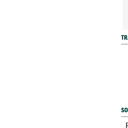
TR
SO