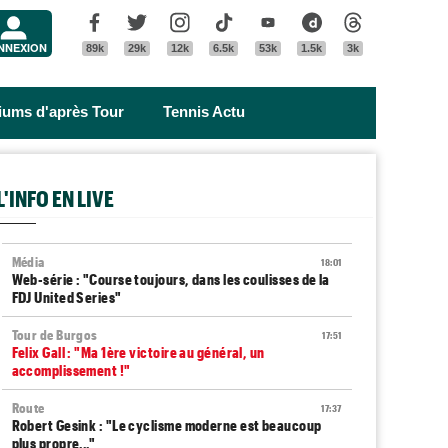
Menu
Facebook
Twitter
Instagram
Tik Tok
Youtube
Dailymotion
Threads
NNEXION
89k
29k
12k
6.5k
53k
1.5k
3k
riums d'après Tour
Tennis Actu
L'INFO EN LIVE
Média
18:01
Web-série : "Course toujours, dans les coulisses de la
FDJ United Series"
Tour de Burgos
17:51
Felix Gall : "Ma 1ère victoire au général, un
accomplissement !"
Route
17:37
Robert Gesink : "Le cyclisme moderne est beaucoup
plus propre..."