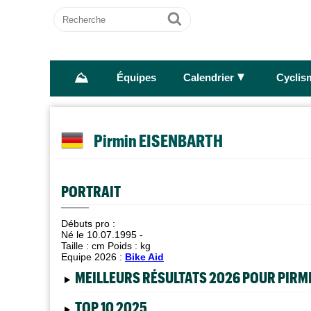
Recherche
Ok
⛰
►
Équipes
Calendrier
Cyclis
Pirmin EISENBARTH
PORTRAIT
Débuts pro :
Né le 10.07.1995 -
Taille :
cm Poids :
kg
Equipe 2026 :
Bike Aid
MEILLEURS RÉSULTATS 2026 POUR PIRM
TOP 10 2025