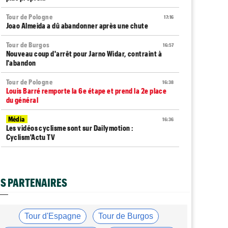
Tour de Pologne
17:16
Joao Almeida a dû abandonner après une chute
Tour de Burgos
16:57
Nouveau coup d'arrêt pour Jarno Widar, contraint à
l'abandon
Tour de Pologne
16:38
Louis Barré remporte la 6e étape et prend la 2e place
du général
Média
16:36
Les vidéos cyclisme sont sur Dailymotion :
Cyclism'Actu TV
Tour de Burgos
16:33
Giulio Pellizzari la 5e et dernière étape, Gall le général
final !
S PARTENAIRES
Tour de France Femmes
15:53
Reusser : "On s'est trop regardées... c'était stupide"
Tour d'Espagne
Tour de Burgos
Tour de France Femmes
15:35