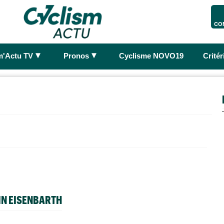
CO
►
►
m'Actu TV
Pronos
Cyclisme NOVO19
Crité
IN EISENBARTH