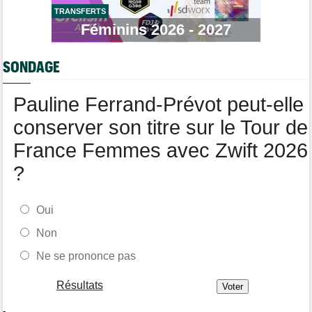
TRANSFERTS
Tour de France
05/08
Féminins 2026 - 2027
Geraint Thomas : "On est passé à côté du Tour..."
Transfert
05/08
SONDAGE
Le Mercato vélo est ouvert... Toutes les dernières infos de
transferts
Pauline Ferrand-Prévot peut-elle
Tour de France Femmes
05/08
Demi Vollering la 5e étape ! Ferrand-Prévot perd tout
conserver son titre sur le Tour de
France Femmes avec Zwift 2026
?
Oui
Non
Ne se prononce pas
Résultats
-