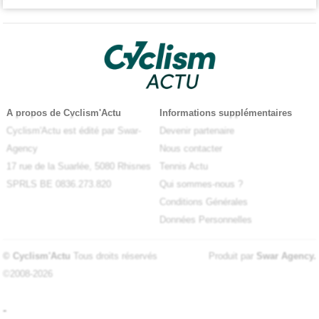
A propos de Cyclism'Actu
Informations supplémentaires
Cyclism'Actu est édité par Swar-
Devenir partenaire
Agency
Nous contacter
17 rue de la Suarlée, 5080 Rhisnes
Tennis Actu
SPRLS BE 0836.273.820
Qui sommes-nous ?
Conditions Générales
Données Personnelles
© Cyclism'Actu
Tous droits réservés
Produit par
Swar Agency
.
©2008-2026
-