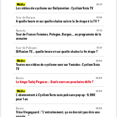
Média
08:25
Les vidéos de cyclisme sur Dailymotion : Cyclism'Actu TV
Tour de Burgos
07:56
A quelle heure et sur quelle chaîne suivre la 3e étape à la TV ?
Agenda
07:33
Tour de France Femmes, Pologne, Burgos… au programme de la
semaine
Tour de Pologne
07:10
Diffusion TV... quelle heure et sur quelle chaîne la 4e étape ?
Média
05/08
Toutes nos vidéos de cyclisme sont sur Youtube : Cyclism'Actu
TV
Route
05/08
Le bingo Tadej Pogacar... Quels sont ses prochains défis ?
Média
05/08
L'abonnement à Cyclism'Actu sans pub sans pop up : 9,99€
pour 1 an
Route
05/08
Trine Vingegaard : "L'entraînement, ça ne devrait pas être une
corvée..."