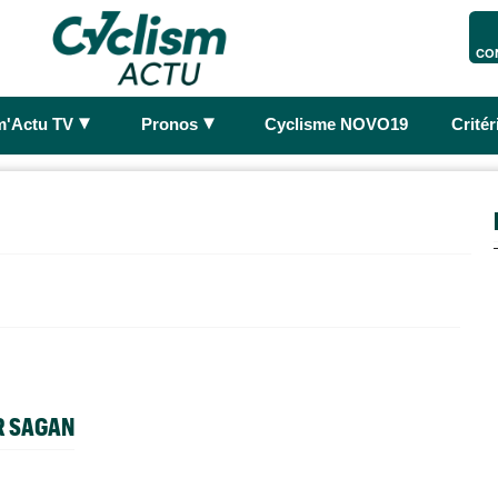
CO
►
►
m'Actu TV
Pronos
Cyclisme NOVO19
Crité
R SAGAN