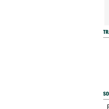
TR
SO