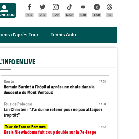
Menu
Facebook
Twitter
Instagram
Tik Tok
Youtube
Dailymotion
Threads
NNEXION
89k
29k
12k
6.5k
53k
1.5k
3k
riums d'après Tour
Tennis Actu
L'INFO EN LIVE
Route
17:58
Romain Bardet à l'hôpital après une chute dans la
descente du Mont Ventoux
Tour de Pologne
17:56
Jan Christen : "J'ai dû me retenir pour ne pas attaquer
trop tôt"
Tour de France Femmes
17:42
Kasia Niewiadoma fait coup double sur la 7e étape