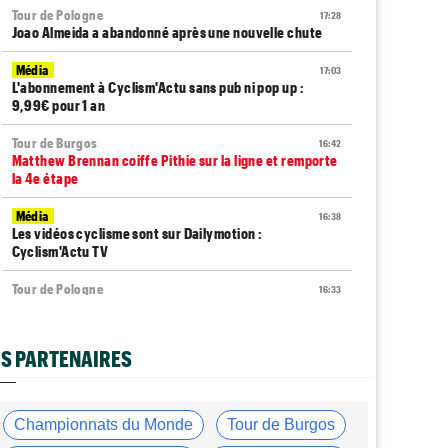
Tour de Pologne
17:28
Joao Almeida a abandonné après une nouvelle chute
Média
17:03
L'abonnement à Cyclism'Actu sans pub ni pop up :
9,99€ pour 1 an
Tour de Burgos
16:42
Matthew Brennan coiffe Pithie sur la ligne et remporte
la 4e étape
Média
16:38
Les vidéos cyclisme sont sur Dailymotion :
Cyclism'Actu TV
Tour de Pologne
16:33
Jan Christen s'offre la 5e étape, trois français dans le
top 5
S PARTENAIRES
Tour de France Femmes
16:24
La startlist complète du Tour Femmes... déjà 16
abandons
Championnats du Monde
Tour de Burgos
Championnats du Monde
16:05