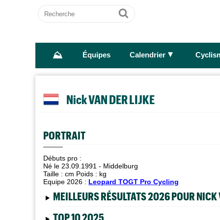
Recherche
Ok
⛰
►
Équipes
Calendrier
Cyclis
Nick VAN DER LIJKE
PORTRAIT
Débuts pro :
Né le 23.09.1991 - Middelburg
Taille :
cm Poids :
kg
Equipe 2026 :
Leopard TOGT Pro Cycling
MEILLEURS RÉSULTATS 2026 POUR NICK 
TOP 10 2025