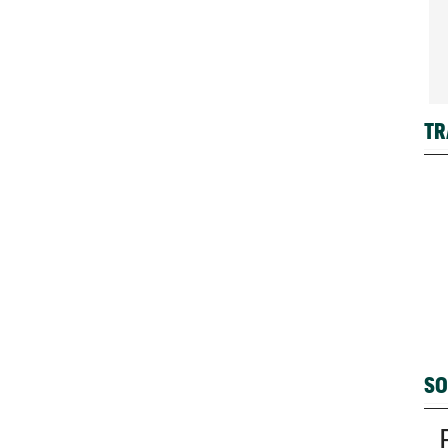
TR
SO