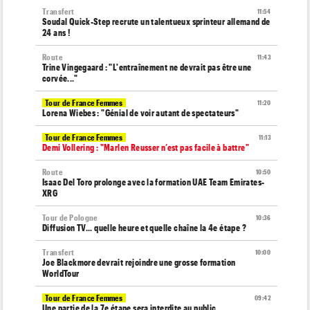
Transfert
11:54
Soudal Quick-Step recrute un talentueux sprinteur allemand de
24 ans !
Route
11:43
Trine Vingegaard : "L'entraînement ne devrait pas être une
corvée..."
Tour de France Femmes
11:20
Lorena Wiebes : "Génial de voir autant de spectateurs"
Tour de France Femmes
11:13
Demi Vollering : "Marlen Reusser n’est pas facile à battre"
Route
10:50
Isaac Del Toro prolonge avec la formation UAE Team Emirates-
XRG
Tour de Pologne
10:36
Diffusion TV... quelle heure et quelle chaîne la 4e étape ?
Transfert
10:00
Joe Blackmore devrait rejoindre une grosse formation
WorldTour
Tour de France Femmes
09:42
Une partie de la 7e étape sera interdite au public