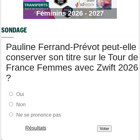
Emirates
TRANSFERTS
Féminins 2026 - 2027
Tour de France Femmes
05/08
Marlen Reusser : "C'était différent du Mont Ventoux..."
SONDAGE
Tour de France
05/08
Geraint Thomas : "On est passé à côté du Tour..."
Pauline Ferrand-Prévot peut-elle
Tour de France Femmes
05/08
Demi Vollering la 5e étape ! Ferrand-Prévot perd tout
conserver son titre sur le Tour de
France Femmes avec Zwift 2026
?
Oui
Non
Ne se prononce pas
Résultats
-