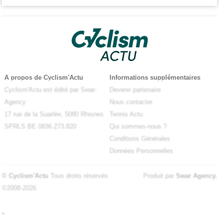
A propos de Cyclism'Actu
Informations supplémentaires
Cyclism'Actu est édité par Swar-
Devenir partenaire
Agency
Nous contacter
17 rue de la Suarlée, 5080 Rhisnes
Tennis Actu
SPRLS BE 0836.273.820
Qui sommes-nous ?
Conditions Générales
Données Personnelles
© Cyclism'Actu
Tous droits réservés
Produit par
Swar Agency
.
©2008-2026
-