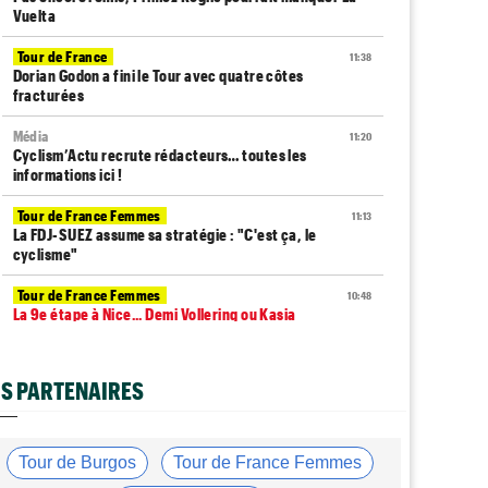
Vuelta
Tour de France
11:38
Dorian Godon a fini le Tour avec quatre côtes
fracturées
Média
11:20
Cyclism’Actu recrute rédacteurs… toutes les
informations ici !
Tour de France Femmes
11:13
La FDJ-SUEZ assume sa stratégie : "C'est ça, le
cyclisme"
Tour de France Femmes
10:48
La 9e étape à Nice... Demi Vollering ou Kasia
Niewiadoma ?
Média
10:33
S PARTENAIRES
L'abonnement à Cyclism'Actu sans pub ni pop up :
9,99€ pour 1 an
Tour de France Femmes
10:19
Tour de Burgos
Tour de France Femmes
Lilan Calmejane : "Ferrand-Prévot raconte des