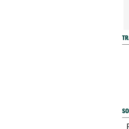
TR
SO