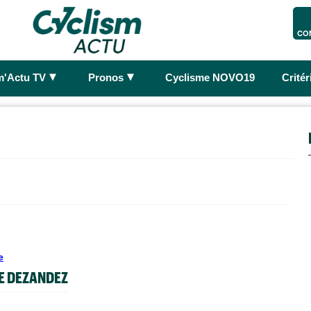
CO
►
►
m'Actu TV
Pronos
Cyclisme NOVO19
Crité
e
E DEZANDEZ