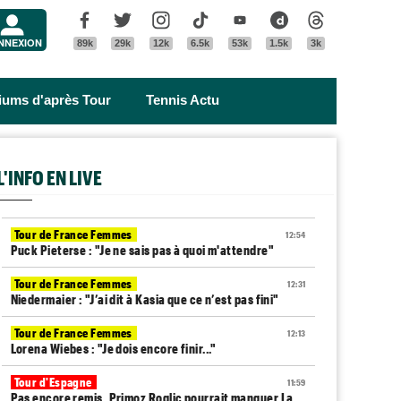
Menu
Facebook
Twitter
Instagram
Tik Tok
Youtube
Dailymotion
Threads
NNEXION
89k
29k
12k
6.5k
53k
1.5k
3k
riums d'après Tour
Tennis Actu
L'INFO EN LIVE
Tour de France Femmes
12:54
Puck Pieterse : "Je ne sais pas à quoi m'attendre"
Tour de France Femmes
12:31
Niedermaier : "J’ai dit à Kasia que ce n’est pas fini"
Tour de France Femmes
12:13
Lorena Wiebes : "Je dois encore finir..."
Tour d'Espagne
11:59
Pas encore remis, Primoz Roglic pourrait manquer La