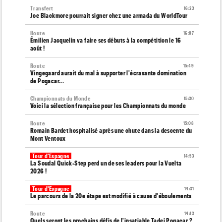
Transfert
16:23
Joe Blackmore pourrait signer chez une armada du WorldTour
Route
16:07
Émilien Jacquelin va faire ses débuts à la compétition le 16
août !
Route
15:49
Vingegaard aurait du mal à supporter l'écrasante domination
de Pogacar...
Championnats du Monde
15:30
Voici la sélection française pour les Championnats du monde
Route
15:08
Romain Bardet hospitalisé après une chute dans la descente du
Mont Ventoux
Tour d'Espagne
14:53
La Soudal Quick-Step perd un de ses leaders pour la Vuelta
2026 !
Tour d'Espagne
14:31
Le parcours de la 20e étape est modifié à cause d'éboulements
Route
14:13
Quels seront les prochains défis de l'insatiable Tadej Pogacar ?