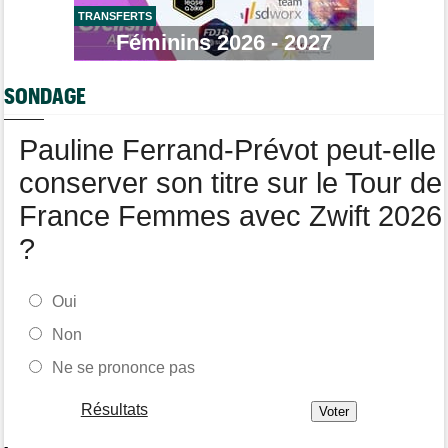
TRANSFERTS
Média
Féminins 2026 - 2027
11:20
Cyclism’Actu recrute rédacteurs… toutes les informations ici !
Tour de France Femmes
11:13
SONDAGE
La FDJ-SUEZ assume sa stratégie : "C'est ça, le cyclisme"
Pauline Ferrand-Prévot peut-elle
conserver son titre sur le Tour de
France Femmes avec Zwift 2026
?
Oui
Non
Ne se prononce pas
Résultats
-