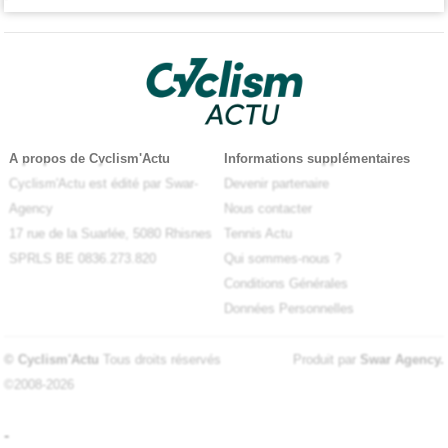
A propos de Cyclism'Actu
Informations supplémentaires
Cyclism'Actu est édité par Swar-
Devenir partenaire
Agency
Nous contacter
17 rue de la Suarlée, 5080 Rhisnes
Tennis Actu
SPRLS BE 0836.273.820
Qui sommes-nous ?
Conditions Générales
Données Personnelles
© Cyclism'Actu
Tous droits réservés
Produit par
Swar Agency
.
©2008-2026
-