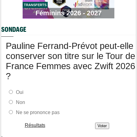
TRANSFERTS
Tour de Burgos
05/08
Féminins 2026 - 2027
Oscar Onley : "Je n'avais pas connu le début de saison idéal…"
Tour de Pologne
05/08
SONDAGE
Paul Magnier seulement 14e de la 3e étape... puis déclassé
Tour du Portugal
05/08
Pauline Ferrand-Prévot peut-elle
Julius Johansen remporte le prologue, doublé UAE Team
Emirates
conserver son titre sur le Tour de
France Femmes avec Zwift 2026
?
Oui
Non
Ne se prononce pas
Résultats
-