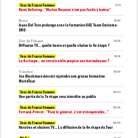
Tour de France Femmes
11:13
Demi Vollering : "Marlen Reusser n’est pas facile à battre"
Route
10:50
Isaac Del Toro prolonge avec la formation UAE Team Emirates-
XRG
Tour de Pologne
10:36
Diffusion TV... quelle heure et quelle chaîne la 4e étape ?
Tour de France Femmes
10:18
La 6e étape… un terrain enfin propice aux baroudeuses ?
Transfert
10:00
Joe Blackmore devrait rejoindre une grosse formation
WorldTour
Tour de France Femmes
09:42
Une partie de la 7e étape sera interdite au public
Tour de France Femmes
09:26
Ferrand-Prévot : "Pour le général, c'est irrécupérable..."
Tour de France Femmes
08:49
Horaires et chaînes TV… La diffusion de la 6e étape du Tour