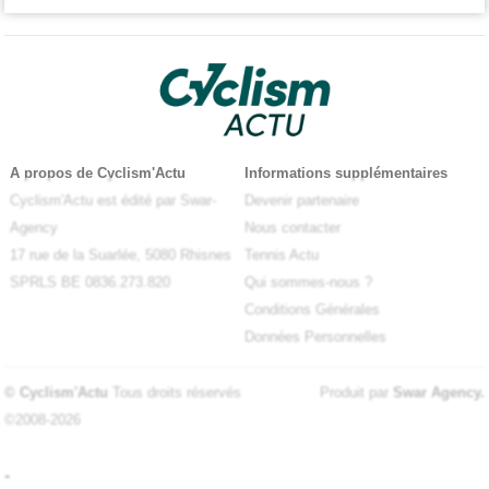
A propos de Cyclism'Actu
Informations supplémentaires
Cyclism'Actu est édité par Swar-
Devenir partenaire
Agency
Nous contacter
17 rue de la Suarlée, 5080 Rhisnes
Tennis Actu
SPRLS BE 0836.273.820
Qui sommes-nous ?
Conditions Générales
Données Personnelles
© Cyclism'Actu
Tous droits réservés
Produit par
Swar Agency
.
©2008-2026
-