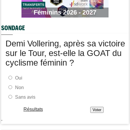
Championnats du Monde
09:33
L'équipe de France pour les Championnats du monde de VTT
TRANSFERTS
Féminins 2026 - 2027
Média
09:18
L'abonnement Cyclism'Actu pour sans pub ni pop up : 9,99€
pour 1 an
SONDAGE
Tour de France Femmes
09:08
Demi Vollering : "J'ai pensé à mon équipe et à Célia Gery"
Demi Vollering, après sa victoire
sur le Tour, est-elle la GOAT du
cyclisme féminin ?
Oui
Non
Sans avis
Résultats
-