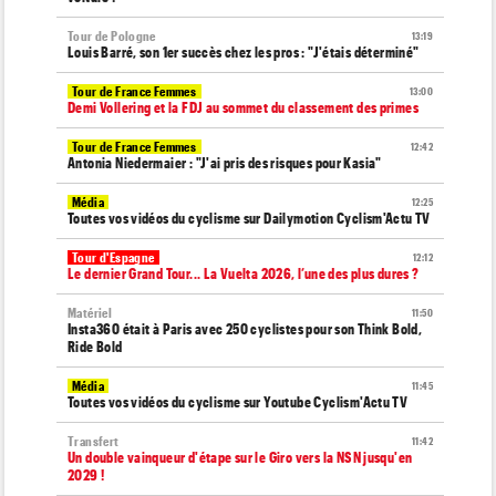
Tour de Pologne
13:19
Louis Barré, son 1er succès chez les pros : "J'étais déterminé"
Tour de France Femmes
13:00
Demi Vollering et la FDJ au sommet du classement des primes
Tour de France Femmes
12:42
Antonia Niedermaier : "J'ai pris des risques pour Kasia"
Média
12:25
Toutes vos vidéos du cyclisme sur Dailymotion Cyclism'Actu TV
Tour d'Espagne
12:12
Le dernier Grand Tour... La Vuelta 2026, l’une des plus dures ?
Matériel
11:50
Insta360 était à Paris avec 250 cyclistes pour son Think Bold,
Ride Bold
Média
11:45
Toutes vos vidéos du cyclisme sur Youtube Cyclism'Actu TV
Transfert
11:42
Un double vainqueur d'étape sur le Giro vers la NSN jusqu'en
2029 !