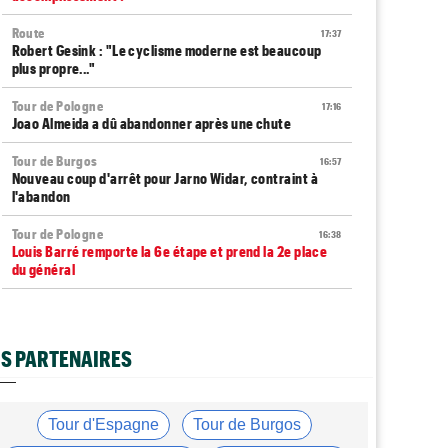
Route
17:37
Robert Gesink : "Le cyclisme moderne est beaucoup
plus propre..."
Tour de Pologne
17:16
Joao Almeida a dû abandonner après une chute
Tour de Burgos
16:57
Nouveau coup d'arrêt pour Jarno Widar, contraint à
l'abandon
Tour de Pologne
16:38
Louis Barré remporte la 6e étape et prend la 2e place
du général
Média
16:36
Les vidéos cyclisme sont sur Dailymotion :
Cyclism'Actu TV
S PARTENAIRES
Tour de Burgos
16:33
Giulio Pellizzari la 5e et dernière étape, Gall le général
final !
Tour d'Espagne
Tour de Burgos