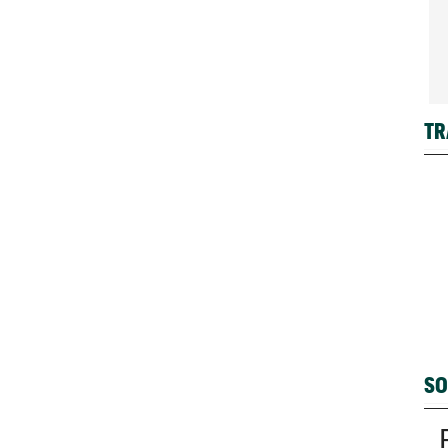
TR
SO