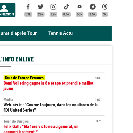
Menu
Facebook
Twitter
Instagram
Tik Tok
Youtube
Dailymotion
Threads
NNEXION
89k
29k
12k
6.5k
53k
1.5k
3k
riums d'après Tour
Tennis Actu
L'INFO EN LIVE
Tour de France Femmes
18:10
Demi Vollering gagne la 8e étape et prend le maillot
jaune
Média
18:01
Web-série : "Course toujours, dans les coulisses de la
FDJ United Series"
Tour de Burgos
17:51
Felix Gall : "Ma 1ère victoire au général, un
accomplissement !"