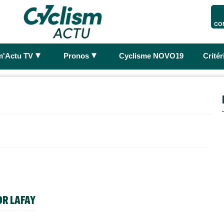
CO
►
►
m'Actu TV
Pronos
Cyclisme NOVO19
Crité
OR LAFAY