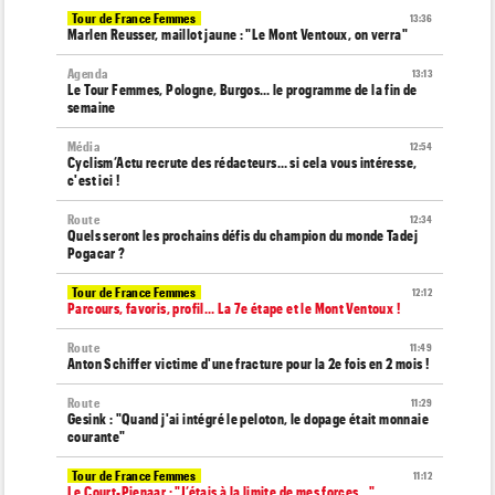
Tour de France Femmes
13:36
Marlen Reusser, maillot jaune : "Le Mont Ventoux, on verra"
Agenda
13:13
Le Tour Femmes, Pologne, Burgos… le programme de la fin de
semaine
Média
12:54
Cyclism’Actu recrute des rédacteurs… si cela vous intéresse,
c'est ici !
Route
12:34
Quels seront les prochains défis du champion du monde Tadej
Pogacar ?
Tour de France Femmes
12:12
Parcours, favoris, profil… La 7e étape et le Mont Ventoux !
Route
11:49
Anton Schiffer victime d'une fracture pour la 2e fois en 2 mois !
Route
11:29
Gesink : "Quand j'ai intégré le peloton, le dopage était monnaie
courante"
Tour de France Femmes
11:12
Le Court-Pienaar : "J’étais à la limite de mes forces..."