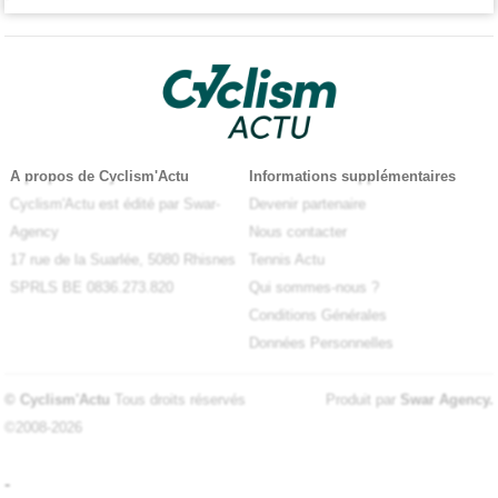
A propos de Cyclism'Actu
Informations supplémentaires
Cyclism'Actu est édité par Swar-
Devenir partenaire
Agency
Nous contacter
17 rue de la Suarlée, 5080 Rhisnes
Tennis Actu
SPRLS BE 0836.273.820
Qui sommes-nous ?
Conditions Générales
Données Personnelles
© Cyclism'Actu
Tous droits réservés
Produit par
Swar Agency
.
©2008-2026
-