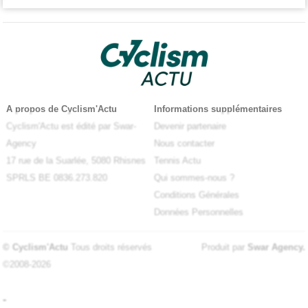
A propos de Cyclism'Actu
Informations supplémentaires
Cyclism'Actu est édité par Swar-
Devenir partenaire
Agency
Nous contacter
17 rue de la Suarlée, 5080 Rhisnes
Tennis Actu
SPRLS BE 0836.273.820
Qui sommes-nous ?
Conditions Générales
Données Personnelles
© Cyclism'Actu
Tous droits réservés
Produit par
Swar Agency
.
©2008-2026
-