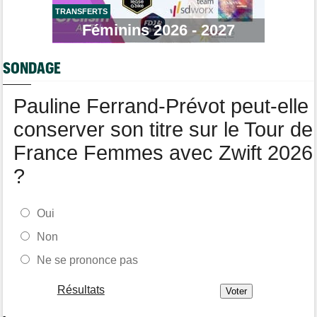
Agenda
07:33
Tour de France Femmes, Pologne, Burgos… au programme de la
TRANSFERTS
semaine
Féminins 2026 - 2027
Route
07:16
Quels sont les prochains défis de Tadej Pogacar ?
SONDAGE
Média
05/08
Toutes nos vidéos de cyclisme sont sur Youtube : Cyclism'Actu
Pauline Ferrand-Prévot peut-elle
TV
conserver son titre sur le Tour de
France Femmes avec Zwift 2026
?
Oui
Non
Ne se prononce pas
Résultats
-