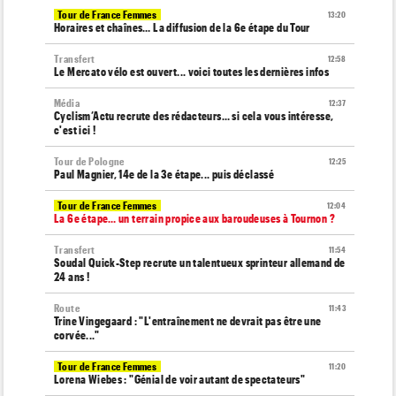
Tour de France Femmes
13:20
Horaires et chaînes… La diffusion de la 6e étape du Tour
Transfert
12:58
Le Mercato vélo est ouvert... voici toutes les dernières infos
Média
12:37
Cyclism’Actu recrute des rédacteurs… si cela vous intéresse,
c'est ici !
Tour de Pologne
12:25
Paul Magnier, 14e de la 3e étape... puis déclassé
Tour de France Femmes
12:04
La 6e étape… un terrain propice aux baroudeuses à Tournon ?
Transfert
11:54
Soudal Quick-Step recrute un talentueux sprinteur allemand de
24 ans !
Route
11:43
Trine Vingegaard : "L'entraînement ne devrait pas être une
corvée..."
Tour de France Femmes
11:20
Lorena Wiebes : "Génial de voir autant de spectateurs"