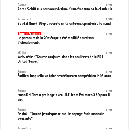
Route
07/08
Anton Schiffer à nouveau victime d'une fracture de la clavicule
Transfert
07/08
Soudal Quick-Step a recruté un talentueux sprinteur allemand
Tour d'Espagne
07/08
Le parcours de la 20e étape a été modifié en raison
d'éboulements
Média
07/08
Web-série : "Course toujours, dans les coulisses de la FDJ
United Series"
Route
07/08
Émilien Jacquelin va faire ses débuts en compétition le 16 août
!
Route
07/08
Isaac Del Toro a prolongé avec UAE Team Emirates-XRG pour 5
ans !
Route
07/08
Gesink : "Quand je suis passé pro, le dopage était monnaie
courante"
Transfert
07/08