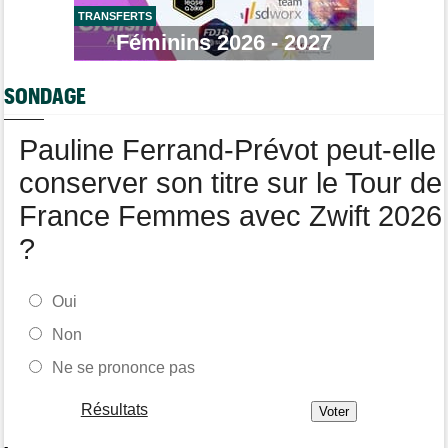
TRANSFERTS
Tour de Pologne
07/08
Féminins 2026 - 2027
Jan Christen : "J'ai dû me retenir pour ne pas attaquer trop tôt"
Tour de France Femmes
07/08
SONDAGE
Kasia Niewiadoma fait coup double sur la 7e étape
Tour de Pologne
07/08
Pauline Ferrand-Prévot peut-elle
Joao Almeida a abandonné après une nouvelle chute
conserver son titre sur le Tour de
France Femmes avec Zwift 2026
?
Oui
Non
Ne se prononce pas
Résultats
-