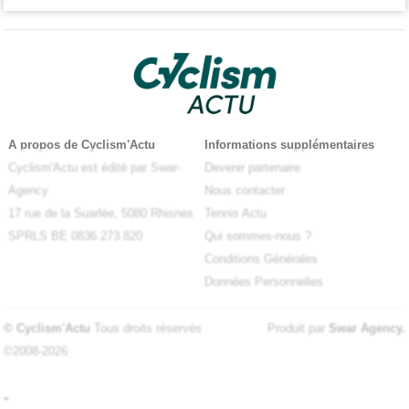
A propos de Cyclism'Actu
Informations supplémentaires
Cyclism'Actu est édité par Swar-
Devenir partenaire
Agency
Nous contacter
17 rue de la Suarlée, 5080 Rhisnes
Tennis Actu
SPRLS BE 0836.273.820
Qui sommes-nous ?
Conditions Générales
Données Personnelles
© Cyclism'Actu
Tous droits réservés
Produit par
Swar Agency
.
©2008-2026
-