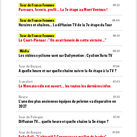
Tour de France Femmes
09:22
Parcours, favoris, profil… La 7e étape au Mont Ventoux !
Tour de France Femmes
08:49
Horaires et chaînes… La diffusion TV de la 7e étape du Tour
Tour de France Femmes
08:33
Le Court-Pienaar : "On avait besoin de cette victoire..."
Média
08:25
Les vidéos cyclisme sont sur Dailymotion : Cyclism'Actu TV
Tour de Burgos
07:56
A quelle heure et sur quelle chaîne suivre la 4e étape à la TV ?
Transfert
07:43
Le Mercato vélo est ouvert... les toutes les dernières infos
Route
07:33
L'une des plus anciennes équipes du peloton va disparaître en
2027
Tour de Pologne
07:10
Diffusion TV... quelle heure et quelle chaîne la 5e étape ?
Tour de Burgos
07:00
Felix Gall : "L'objectif ? Conserver ce maillot de leader"