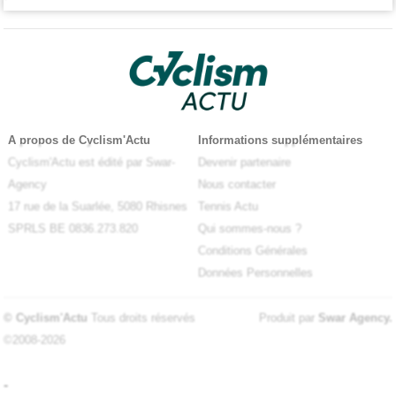
A propos de Cyclism'Actu
Informations supplémentaires
Cyclism'Actu est édité par Swar-
Devenir partenaire
Agency
Nous contacter
17 rue de la Suarlée, 5080 Rhisnes
Tennis Actu
SPRLS BE 0836.273.820
Qui sommes-nous ?
Conditions Générales
Données Personnelles
© Cyclism'Actu
Tous droits réservés
Produit par
Swar Agency
.
©2008-2026
-