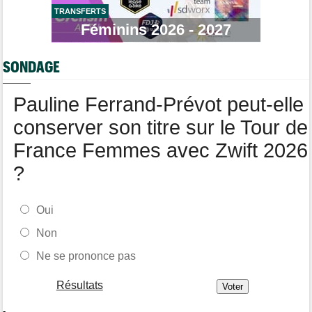
longtemps"
TRANSFERTS
Féminins 2026 - 2027
Tour de France Femmes
06/08
Marlen Reusser : "Le Mont Ventoux... on verra"
SONDAGE
Route
06/08
Isaac Del Toro prolonge avec UAE Team Emirates-XRG jusqu'en
2031
Pauline Ferrand-Prévot peut-elle
conserver son titre sur le Tour de
France Femmes avec Zwift 2026
?
Oui
Non
Ne se prononce pas
Résultats
-