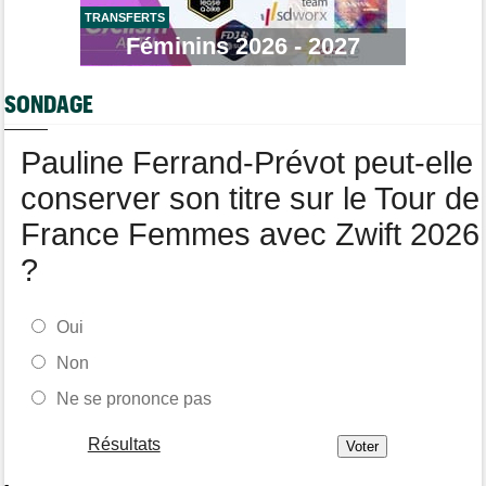
Tour de France Femmes
09/08
Lars Boom : "Célia Géry dit qu'elle n'a rien fait de mal"
TRANSFERTS
Féminins 2026 - 2027
Tour de France Femmes
09/08
Lorena Wiebes va ramener le maillot vert à Nice !
SONDAGE
Tour de Pologne
09/08
Stefan Küng la 7e étape, Brenner le général... jackpot pour
Tudor
Pauline Ferrand-Prévot peut-elle
conserver son titre sur le Tour de
France Femmes avec Zwift 2026
?
Oui
Non
Ne se prononce pas
Résultats
-