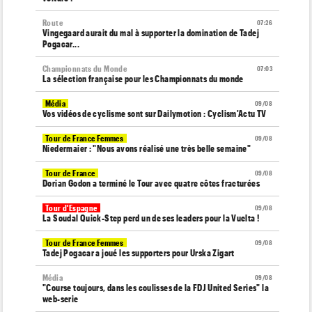
Route
07:26
Vingegaard aurait du mal à supporter la domination de Tadej
Pogacar...
Championnats du Monde
07:03
La sélection française pour les Championnats du monde
Média
09/08
Vos vidéos de cyclisme sont sur Dailymotion : Cyclism'Actu TV
Tour de France Femmes
09/08
Niedermaier : "Nous avons réalisé une très belle semaine"
Tour de France
09/08
Dorian Godon a terminé le Tour avec quatre côtes fracturées
Tour d'Espagne
09/08
La Soudal Quick-Step perd un de ses leaders pour la Vuelta !
Tour de France Femmes
09/08
Tadej Pogacar a joué les supporters pour Urska Zigart
Média
09/08
"Course toujours, dans les coulisses de la FDJ United Series" la
web-serie