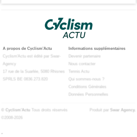
A propos de Cyclism'Actu
Informations supplémentaires
Cyclism'Actu est édité par Swar-
Devenir partenaire
Agency
Nous contacter
17 rue de la Suarlée, 5080 Rhisnes
Tennis Actu
SPRLS BE 0836.273.820
Qui sommes-nous ?
Conditions Générales
Données Personnelles
© Cyclism'Actu
Tous droits réservés
Produit par
Swar Agency
.
©2008-2026
-