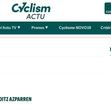
CO
►
►
m'Actu TV
Pronos
Cyclisme NOVO19
Crité
OITZ AZPARREN