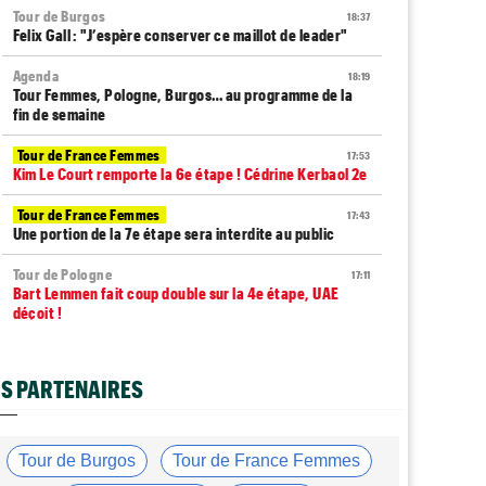
Tour de Burgos
18:37
Felix Gall : "J’espère conserver ce maillot de leader"
Agenda
18:19
Tour Femmes, Pologne, Burgos… au programme de la
fin de semaine
Tour de France Femmes
17:53
Kim Le Court remporte la 6e étape ! Cédrine Kerbaol 2e
Tour de France Femmes
17:43
Une portion de la 7e étape sera interdite au public
Tour de Pologne
17:11
Bart Lemmen fait coup double sur la 4e étape, UAE
déçoit !
Média
16:47
Votre abonnement à Cyclism'Actu sans pub ni pop up :
S PARTENAIRES
9,99€ pour 1 an
Tour de Burgos
16:38
Felix Gall remporte la 3e étape et prend les commandes
Tour de Burgos
Tour de France Femmes
du général