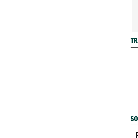
TR
SO