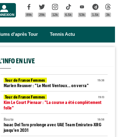
Menu
Facebook
Twitter
Instagram
Tik Tok
Youtube
Dailymotion
Threads
NNEXION
89k
29k
12k
6.5k
53k
1.5k
3k
riums d'après Tour
Tennis Actu
L'INFO EN LIVE
Tour de France Femmes
19:38
Marlen Reusser : "Le Mont Ventoux... on verra"
Tour de France Femmes
19:13
Kim Le Court Pienaar : "La course a été complètement
folle"
Route
18:58
Isaac Del Toro prolonge avec UAE Team Emirates-XRG
jusqu'en 2031