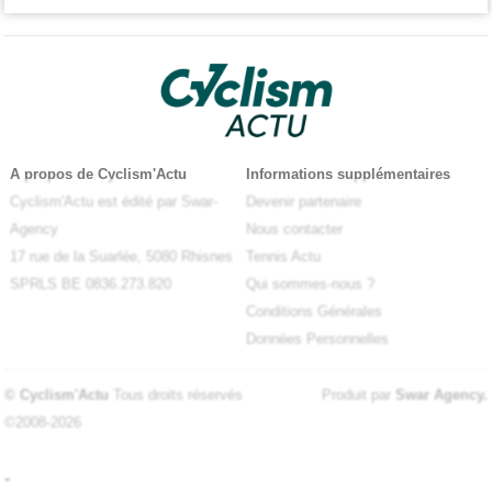
A propos de Cyclism'Actu
Informations supplémentaires
Cyclism'Actu est édité par Swar-
Devenir partenaire
Agency
Nous contacter
17 rue de la Suarlée, 5080 Rhisnes
Tennis Actu
SPRLS BE 0836.273.820
Qui sommes-nous ?
Conditions Générales
Données Personnelles
© Cyclism'Actu
Tous droits réservés
Produit par
Swar Agency
.
©2008-2026
-