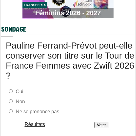
Transfert
08:40
Joe Blackmore devrait rejoindre une armada du WorldTour
TRANSFERTS
Féminins 2026 - 2027
Route
08:35
Romain Bardet hospitalisé après une chute dans la descente du
Mont Ventoux
SONDAGE
Route
08:00
Toon Aerts, blessé, a mis un terme à sa saison 2026
Pauline Ferrand-Prévot peut-elle
conserver son titre sur le Tour de
France Femmes avec Zwift 2026
?
Oui
Non
Ne se prononce pas
Résultats
-