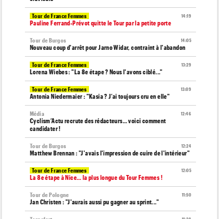
Tour de France Femmes
14:19
Pauline Ferrand-Prévot quitte le Tour par la petite porte
Tour de Burgos
14:05
Nouveau coup d'arrêt pour Jarno Widar, contraint à l'abandon
Tour de France Femmes
13:29
Lorena Wiebes : "La 8e étape ? Nous l'avons ciblé..."
Tour de France Femmes
13:09
Antonia Niedermaier : "Kasia ? J’ai toujours cru en elle"
Média
12:46
Cyclism’Actu recrute des rédacteurs… voici comment
candidater !
Tour de Burgos
12:24
Matthew Brennan : "J'avais l'impression de cuire de l'intérieur"
Tour de France Femmes
12:05
La 8e étape à Nice… la plus longue du Tour Femmes !
Tour de Pologne
11:50
Jan Christen : "J'aurais aussi pu gagner au sprint..."