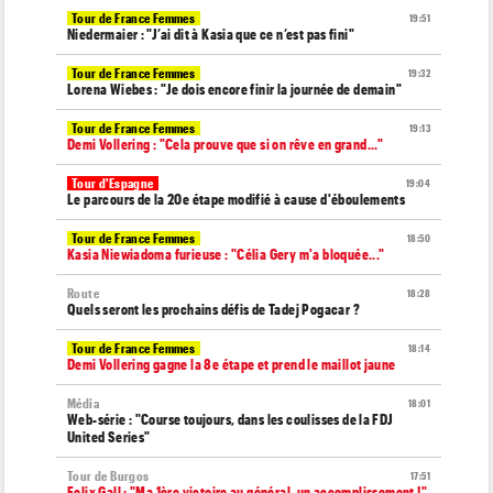
Tour de France Femmes
19:51
Niedermaier : "J’ai dit à Kasia que ce n’est pas fini"
Tour de France Femmes
19:32
Lorena Wiebes : "Je dois encore finir la journée de demain"
Tour de France Femmes
19:13
Demi Vollering : "Cela prouve que si on rêve en grand..."
Tour d'Espagne
19:04
Le parcours de la 20e étape modifié à cause d'éboulements
Tour de France Femmes
18:50
Kasia Niewiadoma furieuse : "Célia Gery m'a bloquée..."
Route
18:28
Quels seront les prochains défis de Tadej Pogacar ?
Tour de France Femmes
18:14
Demi Vollering gagne la 8e étape et prend le maillot jaune
Média
18:01
Web-série : "Course toujours, dans les coulisses de la FDJ
United Series"
Tour de Burgos
17:51
Felix Gall : "Ma 1ère victoire au général, un accomplissement !"