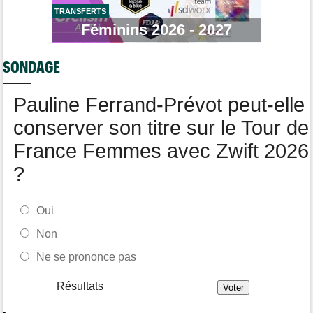
TRANSFERTS
Route
15:22
Un coureur de 16 ans touché à la moelle épinière suite à un
Féminins 2026 - 2027
accident
Tour de France Femmes
14:59
SONDAGE
La peloton du Tour Femmes... 21 abandons
Pauline Ferrand-Prévot peut-elle
conserver son titre sur le Tour de
France Femmes avec Zwift 2026
?
Oui
Non
Ne se prononce pas
Résultats
-