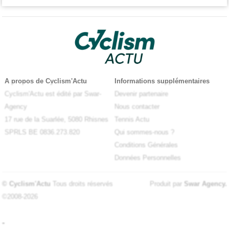
A propos de Cyclism'Actu
Informations supplémentaires
Cyclism'Actu est édité par Swar-
Devenir partenaire
Agency
Nous contacter
17 rue de la Suarlée, 5080 Rhisnes
Tennis Actu
SPRLS BE 0836.273.820
Qui sommes-nous ?
Conditions Générales
Données Personnelles
© Cyclism'Actu
Tous droits réservés
Produit par
Swar Agency
.
©2008-2026
-