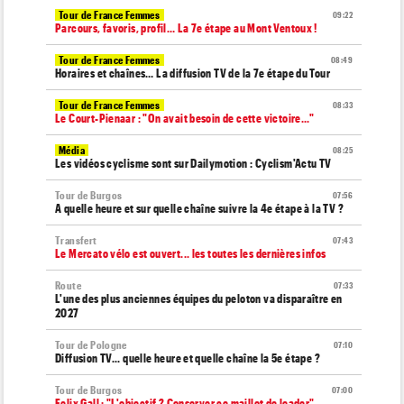
Tour de France Femmes
09:22
Parcours, favoris, profil… La 7e étape au Mont Ventoux !
Tour de France Femmes
08:49
Horaires et chaînes… La diffusion TV de la 7e étape du Tour
Tour de France Femmes
08:33
Le Court-Pienaar : "On avait besoin de cette victoire..."
Média
08:25
Les vidéos cyclisme sont sur Dailymotion : Cyclism'Actu TV
Tour de Burgos
07:56
A quelle heure et sur quelle chaîne suivre la 4e étape à la TV ?
Transfert
07:43
Le Mercato vélo est ouvert... les toutes les dernières infos
Route
07:33
L'une des plus anciennes équipes du peloton va disparaître en
2027
Tour de Pologne
07:10
Diffusion TV... quelle heure et quelle chaîne la 5e étape ?
Tour de Burgos
07:00
Felix Gall : "L'objectif ? Conserver ce maillot de leader"