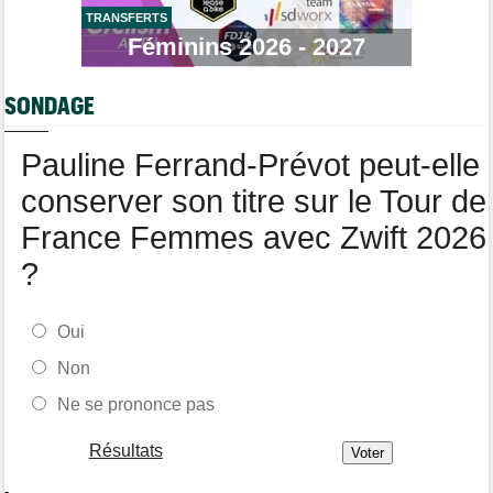
longtemps"
TRANSFERTS
Féminins 2026 - 2027
Tour de France Femmes
06/08
Marlen Reusser : "Le Mont Ventoux... on verra"
SONDAGE
Route
06/08
Isaac Del Toro prolonge avec UAE Team Emirates-XRG jusqu'en
2031
Pauline Ferrand-Prévot peut-elle
conserver son titre sur le Tour de
France Femmes avec Zwift 2026
?
Oui
Non
Ne se prononce pas
Résultats
-