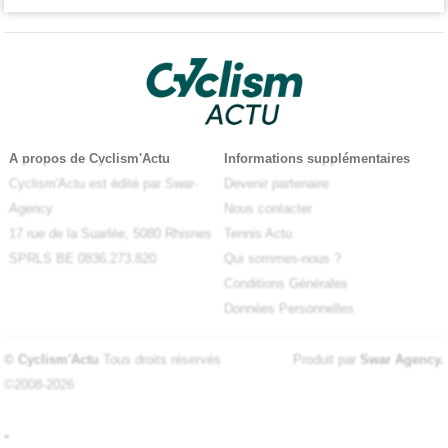
A propos de Cyclism'Actu
Informations supplémentaires
Cyclism'Actu est édité par Swar-
Devenir partenaire
Agency
Nous contacter
17 rue de la Suarlée, 5080 Rhisnes
Tennis Actu
SPRLS BE 0836.273.820
Qui sommes-nous ?
Conditions Générales
Données Personnelles
© Cyclism'Actu
Tous droits réservés
Produit par
Swar Agency
.
©2008-2026
-