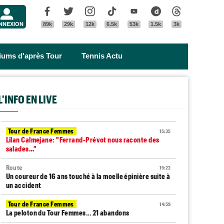
Menu
Facebook
Twitter
Instagram
Tik Tok
Youtube
Dailymotion
Threads
NNEXION
89k
29k
12k
6.5k
53k
1.5k
3k
riums d'après Tour
Tennis Actu
L'INFO EN LIVE
Tour de France Femmes
15:35
Lilan Calmejane: "Ferrand-Prévot nous raconte des
salades…"
Route
15:22
Un coureur de 16 ans touché à la moelle épinière suite à
un accident
Tour de France Femmes
14:59
La peloton du Tour Femmes... 21 abandons