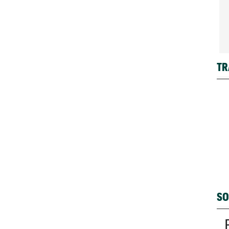
TR
SO