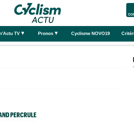
CO
►
►
m'Actu TV
Pronos
Cyclisme NOVO19
Crité
IAND PERCRULE