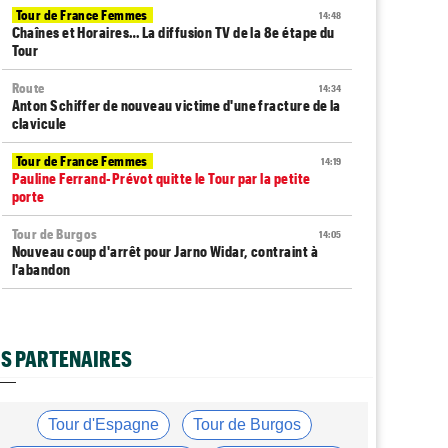
Tour de France Femmes
14:48
Chaînes et Horaires… La diffusion TV de la 8e étape du
Tour
Route
14:34
Anton Schiffer de nouveau victime d'une fracture de la
clavicule
Tour de France Femmes
14:19
Pauline Ferrand-Prévot quitte le Tour par la petite
porte
Tour de Burgos
14:05
Nouveau coup d'arrêt pour Jarno Widar, contraint à
l'abandon
Tour de France Femmes
13:29
Lorena Wiebes : "La 8e étape ? Nous l'avons ciblé..."
S PARTENAIRES
Tour de France Femmes
13:09
Antonia Niedermaier : "Kasia ? J’ai toujours cru en elle"
Média
12:46
Tour d'Espagne
Tour de Burgos
Cyclism’Actu recrute des rédacteurs… voici comment