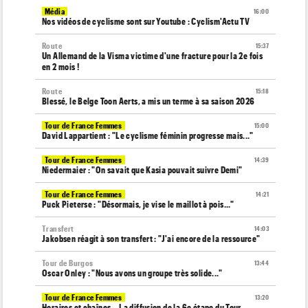
Média
16:00
Nos vidéos de cyclisme sont sur Youtube : Cyclism'Actu TV
Route
15:37
Un Allemand de la Visma victime d'une fracture pour la 2e fois
en 2 mois !
Route
15:18
Blessé, le Belge Toon Aerts, a mis un terme à sa saison 2026
Tour de France Femmes
15:00
David Lappartient : "Le cyclisme féminin progresse mais..."
Tour de France Femmes
14:39
Niedermaier : "On savait que Kasia pouvait suivre Demi"
Tour de France Femmes
14:21
Puck Pieterse : "Désormais, je vise le maillot à pois..."
Transfert
14:03
Jakobsen réagit à son transfert : "J'ai encore de la ressource"
Tour de Burgos
13:44
Oscar Onley : "Nous avons un groupe très solide..."
Tour de France Femmes
13:20
Horaires et chaînes… La diffusion de la 6e étape du Tour