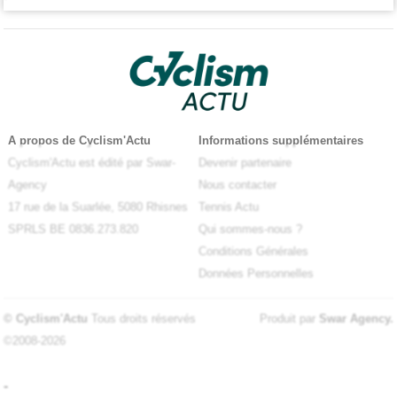
A propos de Cyclism'Actu
Informations supplémentaires
Cyclism'Actu est édité par Swar-
Devenir partenaire
Agency
Nous contacter
17 rue de la Suarlée, 5080 Rhisnes
Tennis Actu
SPRLS BE 0836.273.820
Qui sommes-nous ?
Conditions Générales
Données Personnelles
© Cyclism'Actu
Tous droits réservés
Produit par
Swar Agency
.
©2008-2026
-