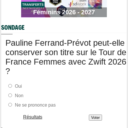
TRANSFERTS
Route
Féminins 2026 - 2027
10:50
Isaac Del Toro prolonge avec la formation UAE Team Emirates-
XRG
SONDAGE
Tour de Pologne
10:36
Diffusion TV... quelle heure et quelle chaîne la 4e étape ?
Pauline Ferrand-Prévot peut-elle
conserver son titre sur le Tour de
France Femmes avec Zwift 2026
?
Oui
Non
Ne se prononce pas
Résultats
-