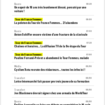
Route
08:20
Un espoir de 16 ans très lourdement blessé, percuté par une
voiture !
Tour de France Femmes
08:00
La peloton du Tour de France Femmes... 21 abandons
Route
07:40
Anton Schiffer encore victime d'une fracture de la clavicule
Tour de France Femmes
07:20
Chaînes et horaires… La diffusion TV de la 9e étape du Tour
Tour de France Femmes
07:00
Pauline Ferrand-Prévot a abandonné le Tour Femmes, malade
Média
08/08
Cyclism’Actu recrute des rédacteurs… toutes les infos ici !
Transfert
08/08
Lotto-Intermarché fait passer pro trois jeunes de sa formation
Transfert
08/08
Joe Blackmore devrait signer chez une armada du WorldTour
Route
08/08
Émilien Jacquelin va faire ses débuts en compétition le 16 août