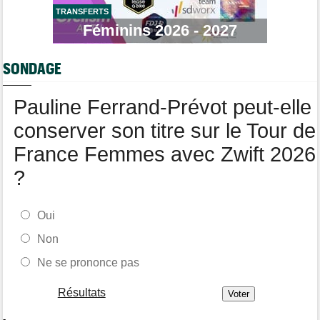
TRANSFERTS
Tour de France Femmes
08/08
Lorena Wiebes : "Je dois encore finir la journée de demain"
Féminins 2026 - 2027
Tour de France Femmes
08/08
Demi Vollering : "Cela prouve que si on rêve en grand..."
SONDAGE
Pauline Ferrand-Prévot peut-elle
conserver son titre sur le Tour de
France Femmes avec Zwift 2026
?
Oui
Non
Ne se prononce pas
Résultats
-