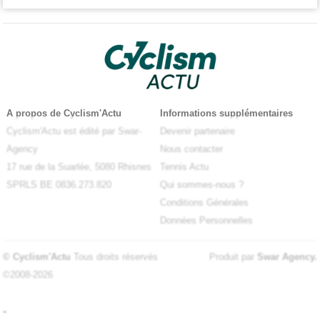
A propos de Cyclism'Actu
Informations supplémentaires
Cyclism'Actu est édité par Swar-
Devenir partenaire
Agency
Nous contacter
17 rue de la Suarlée, 5080 Rhisnes
Tennis Actu
SPRLS BE 0836.273.820
Qui sommes-nous ?
Conditions Générales
Données Personnelles
© Cyclism'Actu
Tous droits réservés
Produit par
Swar Agency
.
©2008-2026
-