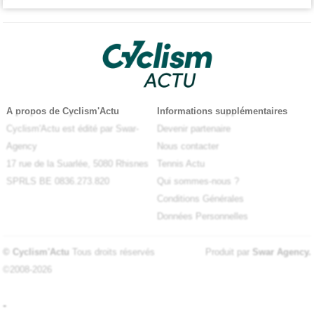
A propos de Cyclism'Actu
Informations supplémentaires
Cyclism'Actu est édité par Swar-
Devenir partenaire
Agency
Nous contacter
17 rue de la Suarlée, 5080 Rhisnes
Tennis Actu
SPRLS BE 0836.273.820
Qui sommes-nous ?
Conditions Générales
Données Personnelles
© Cyclism'Actu
Tous droits réservés
Produit par
Swar Agency
.
©2008-2026
-