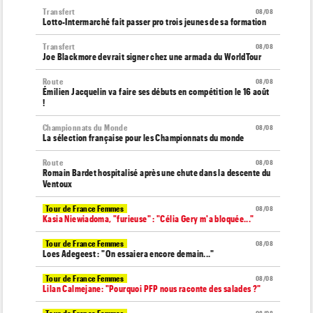
Transfert
08/08
Lotto-Intermarché fait passer pro trois jeunes de sa formation
Transfert
08/08
Joe Blackmore devrait signer chez une armada du WorldTour
Route
08/08
Émilien Jacquelin va faire ses débuts en compétition le 16 août
!
Championnats du Monde
08/08
La sélection française pour les Championnats du monde
Route
08/08
Romain Bardet hospitalisé après une chute dans la descente du
Ventoux
Tour de France Femmes
08/08
Kasia Niewiadoma, "furieuse" : "Célia Gery m'a bloquée..."
Tour de France Femmes
08/08
Loes Adegeest : "On essaiera encore demain..."
Tour de France Femmes
08/08
Lilan Calmejane: "Pourquoi PFP nous raconte des salades ?"