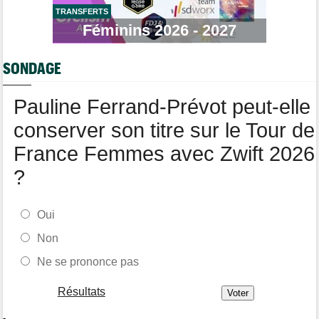
TRANSFERTS
Route
08/08
Robert Gesink : "Le cyclisme moderne est beaucoup plus
Féminins 2026 - 2027
propre..."
Tour de Pologne
08/08
SONDAGE
Joao Almeida a dû abandonner après une chute
Pauline Ferrand-Prévot peut-elle
conserver son titre sur le Tour de
France Femmes avec Zwift 2026
?
Oui
Non
Ne se prononce pas
Résultats
-