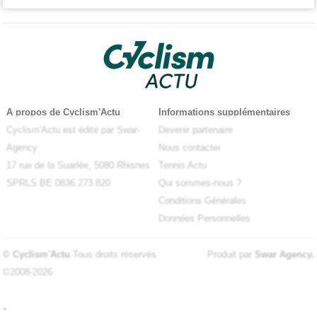
A propos de Cyclism'Actu
Informations supplémentaires
Cyclism'Actu est édité par Swar-
Devenir partenaire
Agency
Nous contacter
17 rue de la Suarlée, 5080 Rhisnes
Tennis Actu
SPRLS BE 0836.273.820
Qui sommes-nous ?
Conditions Générales
Données Personnelles
© Cyclism'Actu
Tous droits réservés
Produit par
Swar Agency
.
©2008-2026
-