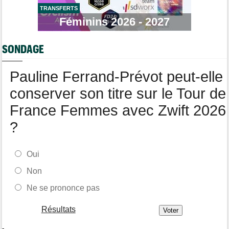
Tour d'Espagne
10:56
Le parcours de la 20e étape modifié en raison des éboulements
TRANSFERTS
Féminins 2026 - 2027
Média
10:51
Web-série : "Course toujours, dans les coulisses de la FDJ
United Series"
SONDAGE
Transfert
10:27
Soudal Quick-Step a recruté un talentueux sprinteur allemand
Pauline Ferrand-Prévot peut-elle
de 24 ans
conserver son titre sur le Tour de
France Femmes avec Zwift 2026
?
Oui
Non
Ne se prononce pas
Résultats
-