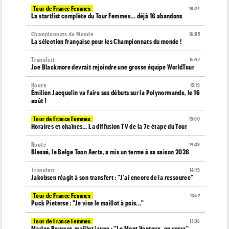
Tour de France Femmes
16:24
La startlist complète du Tour Femmes... déjà 16 abandons
Championnats du Monde
16:05
La sélection française pour les Championnats du monde !
Transfert
15:47
Joe Blackmore devrait rejoindre une grosse équipe WorldTour
Route
15:19
Émilien Jacquelin va faire ses débuts sur la Polynormande, le 16
août !
Tour de France Femmes
15:00
Horaires et chaînes… La diffusion TV de la 7e étape du Tour
Route
14:39
Blessé, le Belge Toon Aerts, a mis un terme à sa saison 2026
Transfert
14:19
Jakobsen réagit à son transfert : "J'ai encore de la ressource"
Tour de France Femmes
13:52
Puck Pieterse : "Je vise le maillot à pois..."
Tour de France Femmes
13:36
Marlen Reusser, maillot jaune : "Le Mont Ventoux, on verra"