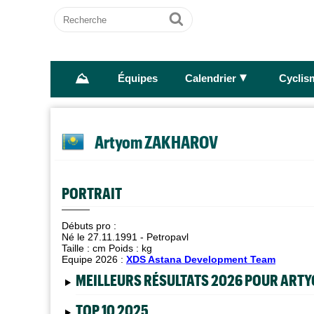
Recherche
Ok
⛰
►
Équipes
Calendrier
Cyclis
Artyom ZAKHAROV
PORTRAIT
Débuts pro :
Né le 27.11.1991 - Petropavl
Taille :
cm Poids :
kg
Equipe 2026 :
XDS Astana Development Team
MEILLEURS RÉSULTATS 2026 POUR ART
TOP 10 2025