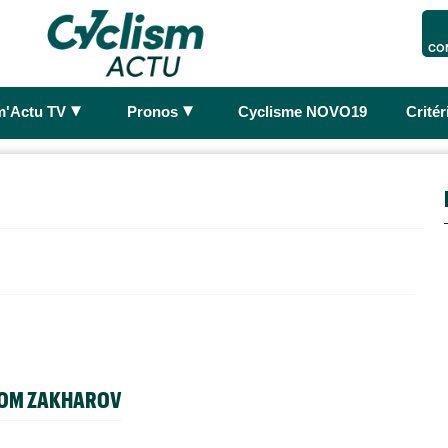
CO
►
►
m'Actu TV
Pronos
Cyclisme NOVO19
Crité
YOM ZAKHAROV