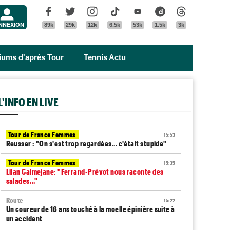
Menu
Facebook
Twitter
Instagram
Tik Tok
Youtube
Dailymotion
Threads
NNEXION
89k
29k
12k
6.5k
53k
1.5k
3k
riums d'après Tour
Tennis Actu
L'INFO EN LIVE
Tour de France Femmes
15:53
Reusser : "On s'est trop regardées... c'était stupide"
Tour de France Femmes
15:35
Lilan Calmejane: "Ferrand-Prévot nous raconte des
salades…"
Route
15:22
Un coureur de 16 ans touché à la moelle épinière suite à
un accident