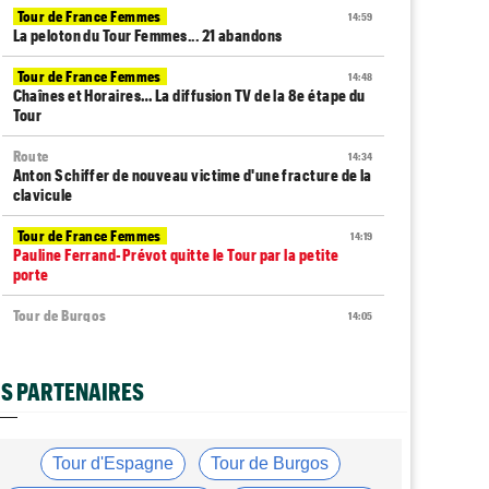
Tour de France Femmes
14:59
La peloton du Tour Femmes... 21 abandons
Tour de France Femmes
14:48
Chaînes et Horaires… La diffusion TV de la 8e étape du
Tour
Route
14:34
Anton Schiffer de nouveau victime d'une fracture de la
clavicule
Tour de France Femmes
14:19
Pauline Ferrand-Prévot quitte le Tour par la petite
porte
Tour de Burgos
14:05
Nouveau coup d'arrêt pour Jarno Widar, contraint à
l'abandon
S PARTENAIRES
Tour de France Femmes
13:29
Lorena Wiebes : "La 8e étape ? Nous l'avons ciblé..."
Tour de France Femmes
13:09
Tour d'Espagne
Tour de Burgos
Antonia Niedermaier : "Kasia ? J’ai toujours cru en elle"