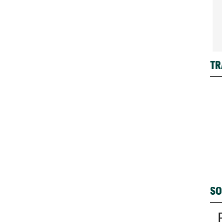
TR
SO