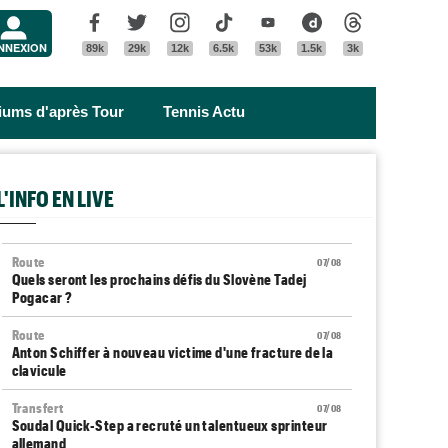
Menu
Facebook
Twitter
Instagram
Tik Tok
Youtube
Dailymotion
Threads
NNEXION
89k
29k
12k
6.5k
53k
1.5k
3k
riums d'après Tour
Tennis Actu
L'INFO EN LIVE
Route
07/08
Quels seront les prochains défis du Slovène Tadej
Pogacar ?
Route
07/08
Anton Schiffer à nouveau victime d'une fracture de la
clavicule
Transfert
07/08
Soudal Quick-Step a recruté un talentueux sprinteur
allemand