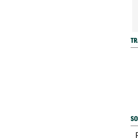
TR
SO