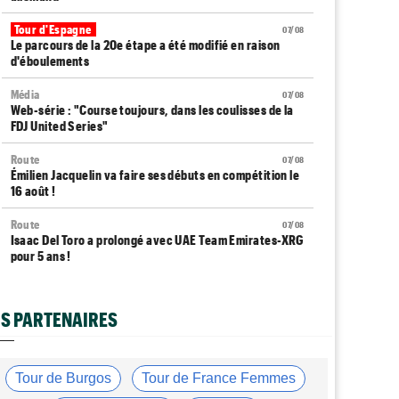
Tour d'Espagne
07/08
Le parcours de la 20e étape a été modifié en raison
d'éboulements
Média
07/08
Web-série : "Course toujours, dans les coulisses de la
FDJ United Series"
Route
07/08
Émilien Jacquelin va faire ses débuts en compétition le
16 août !
Route
07/08
Isaac Del Toro a prolongé avec UAE Team Emirates-XRG
pour 5 ans !
Route
07/08
Gesink : "Quand je suis passé pro, le dopage était
S PARTENAIRES
monnaie courante"
Transfert
07/08
Le Mercato vélo est ouvert... toutes les dernières infos
Tour de Burgos
Tour de France Femmes
et rumeurs