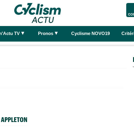
CO
►
►
m'Actu TV
Pronos
Cyclisme NOVO19
Crité
A APPLETON