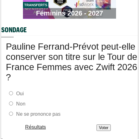
TRANSFERTS
Tour de Pologne
07/08
Féminins 2026 - 2027
Jan Christen : "J'ai dû me retenir pour ne pas attaquer trop tôt"
Tour de France Femmes
07/08
SONDAGE
Kasia Niewiadoma fait coup double sur la 7e étape
Tour de Pologne
07/08
Pauline Ferrand-Prévot peut-elle
Joao Almeida a abandonné après une nouvelle chute
conserver son titre sur le Tour de
France Femmes avec Zwift 2026
?
Oui
Non
Ne se prononce pas
Résultats
-