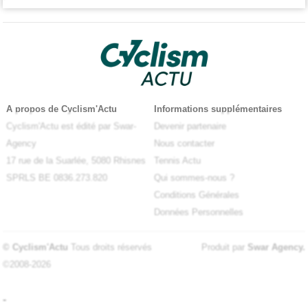
A propos de Cyclism'Actu
Informations supplémentaires
Cyclism'Actu est édité par Swar-
Devenir partenaire
Agency
Nous contacter
17 rue de la Suarlée, 5080 Rhisnes
Tennis Actu
SPRLS BE 0836.273.820
Qui sommes-nous ?
Conditions Générales
Données Personnelles
© Cyclism'Actu
Tous droits réservés
Produit par
Swar Agency
.
©2008-2026
-