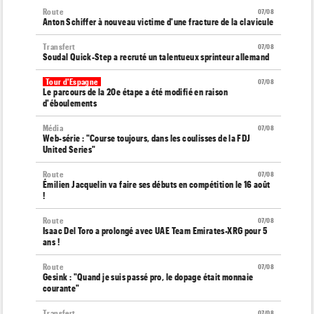
Route
07/08
Anton Schiffer à nouveau victime d'une fracture de la clavicule
Transfert
07/08
Soudal Quick-Step a recruté un talentueux sprinteur allemand
Tour d'Espagne
07/08
Le parcours de la 20e étape a été modifié en raison
d'éboulements
Média
07/08
Web-série : "Course toujours, dans les coulisses de la FDJ
United Series"
Route
07/08
Émilien Jacquelin va faire ses débuts en compétition le 16 août
!
Route
07/08
Isaac Del Toro a prolongé avec UAE Team Emirates-XRG pour 5
ans !
Route
07/08
Gesink : "Quand je suis passé pro, le dopage était monnaie
courante"
Transfert
07/08